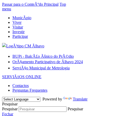
Passar para o ConteÃºdo Principal
Top
menu
MunicÃ­pio
Viver
Visitar
Investir
Participar
BUPi - BalcÃ£o Ãšnico do PrÃ©dio
OrÃ§amento Participativo de Ãlhavo 2024
ServiÃ§o Municipal de Metrologia
SERVIÃ‡OS ONLINE
Contactos
Perguntas Frequentes
Powered by
Translate
Pesquisar
Pesquisar
Pesquisar
Fechar