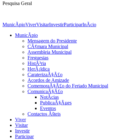
Pesquisa Geral
MunicÃ­pio
Viver
Visitar
Investir
Participar
InÃ­cio
MunicÃ­pio
Mensagem do Presidente
CÃ¢mara Municipal
Assembleia Municipal
Freguesias
HistÃ³ria
HerÃ¡ldica
CaraterizaÃ§Ã£o
Acordos de Amizade
ComemoraÃ§Ã£o do Feriado Municipal
ComunicaÃ§Ã£o
NotÃ­cias
PublicaÃ§Ãµes
Eventos
Contactos Ãšteis
Viver
Visitar
Investir
Participar