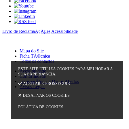
Livro de ReclamaÃ§Ãµes
Acessibilidade
Mapa do Site
Ficha TÃ©cnica
Todos os contactos
ESTE SITE UTILIZA COOKIES PARA MELHORAR A
Acessibilidade
SUA EXPERIÃªNCIA.
Conformidade
TransparÃªncia e Dados Abertos
ACEITAR E PROSSEGUIR
Avisos Legais
DESATIVAR OS COOKIES
POLÃ­TICA DE COOKIES