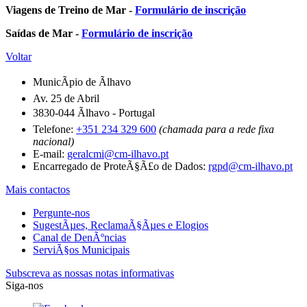
Viagens de Treino de Mar -
Formulário de inscrição
Saídas de Mar -
Formulário de inscrição
Voltar
MunicÃ­pio de Ãlhavo
Av. 25 de Abril
3830-044 Ãlhavo - Portugal
Telefone:
+351 234 329 600
(chamada para a rede fixa
nacional)
E-mail:
geralcmi@cm-ilhavo.pt
Encarregado de ProteÃ§Ã£o de Dados:
rgpd@cm-ilhavo.pt
Mais contactos
Pergunte-nos
SugestÃµes, ReclamaÃ§Ãµes e Elogios
Canal de DenÃºncias
ServiÃ§os Municipais
Subscreva as nossas notas informativas
Siga-nos