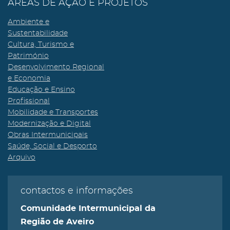
ÁREAS DE AÇÃO E PROJETOS
Ambiente e
Sustentabilidade
Cultura, Turismo e
Património
Desenvolvimento Regional
e Economia
Educação e Ensino
Profissional
Mobilidade e Transportes
Modernização e Digital
Obras Intermunicipais
Saúde, Social e Desporto
Arquivo
contactos e informações
Comunidade Intermunicipal da
Região de Aveiro