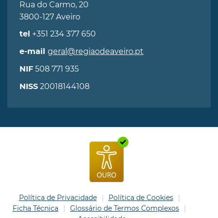
Rua do Carmo, 20
3800-127 Aveiro
+351 234 377 650
tel
geral@regiaodeaveiro.pt
e-mail
508 771 935
NIF
20018144108
NISS
Política de Privacidade
Política de Cookies
Ficha Técnica
Glossário de Termos Complexos