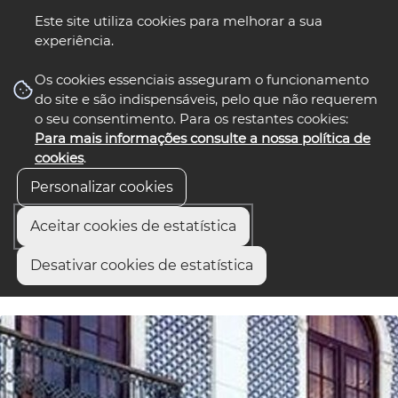
Este site utiliza cookies para melhorar a sua
O portal oficial onde encontra informação, programas,
experiência.
serviços públicos e iniciativas que promovem o
☰ Menu
desenvolvimento e a cooperação na Região de Aveiro.
Os cookies essenciais asseguram o funcionamento
do site e são indispensáveis, pelo que não requerem
o seu consentimento. Para os restantes cookies:
Para mais informações consulte a nossa política de
cookies
.
Personalizar cookies
Aceitar cookies de estatística
os
select language
▼
Desativar cookies de estatística