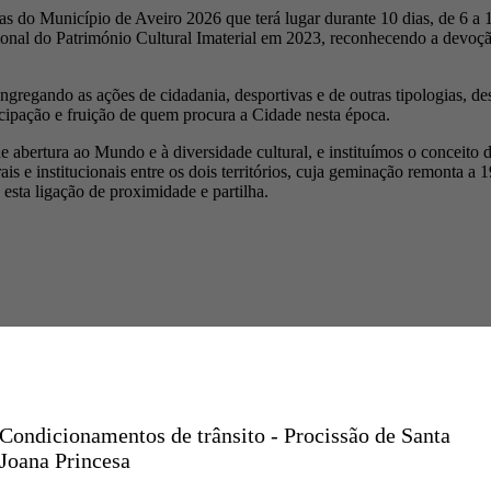
s do Município de Aveiro 2026 que terá lugar durante 10 dias, de 6 a 
acional do Património Cultural Imaterial em 2023, reconhecendo a devoçã
regando as ações de cidadania, desportivas e de outras tipologias, dese
icipação e fruição de quem procura a Cidade nesta época.
 de abertura ao Mundo e à diversidade cultural, e instituímos o concei
ais e institucionais entre os dois territórios, cuja geminação remonta a
 esta ligação de proximidade e partilha.
Condicionamentos de trânsito - Procissão de Santa
Joana Princesa