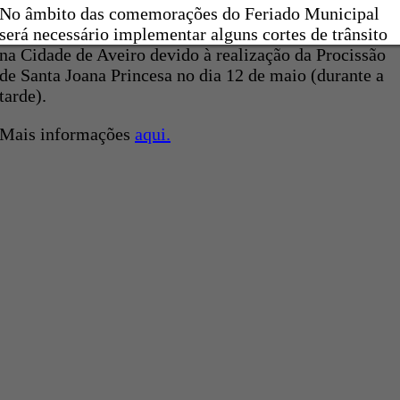
No âmbito das comemorações do Feriado Municipal
será necessário implementar alguns cortes de trânsito
na Cidade de Aveiro devido à realização da Procissão
de Santa Joana Princesa no dia 12 de maio (durante a
tarde).
Mais informações
aqui.