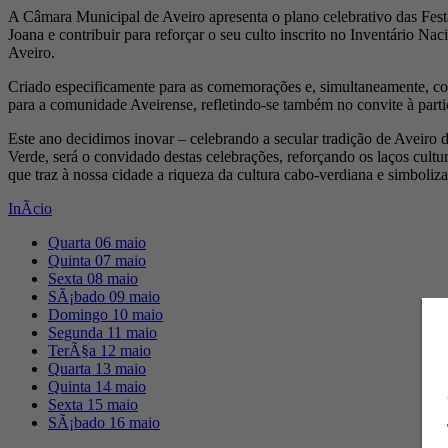
A Câmara Municipal de Aveiro apresenta o plano celebrativo das Festa
Joana e contribuir para reforçar o seu culto inscrito no Inventário N
Aveiro.
Criado especificamente para as comemorações e, simultaneamente, cong
para a comunidade Aveirense, refletindo-se também no convite à part
Este ano decidimos inovar – celebrando a secular tradição de Aveiro
Verde, será o convidado destas celebrações, reforçando os laços cultur
que traz à nossa cidade a riqueza da cultura cabo-verdiana e simboliza
InÃ­cio
Quarta 06 maio
Quinta 07 maio
Sexta 08 maio
SÃ¡bado 09 maio
Domingo 10 maio
Segunda 11 maio
TerÃ§a 12 maio
Quarta 13 maio
Quinta 14 maio
Sexta 15 maio
SÃ¡bado 16 maio