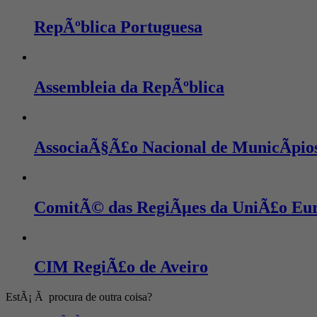
RepÃºblica Portuguesa
Assembleia da RepÃºblica
AssociaÃ§Ã£o Nacional de MunicÃ­pio
ComitÃ© das RegiÃµes da UniÃ£o Eu
CIM RegiÃ£o de Aveiro
EstÃ¡ Ã procura de outra coisa?