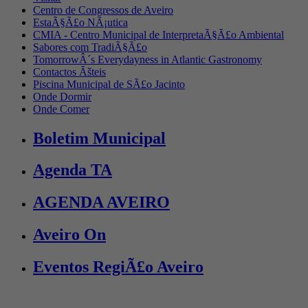
Centro de Congressos de Aveiro
EstaÃ§Ã£o NÃ¡utica
CMIA - Centro Municipal de InterpretaÃ§Ã£o Ambiental
Sabores com TradiÃ§Ã£o
TomorrowÂ´s Everydayness in Atlantic Gastronomy
Contactos Ãšteis
Piscina Municipal de SÃ£o Jacinto
Onde Dormir
Onde Comer
Boletim Municipal
Agenda TA
AGENDA AVEIRO
Aveiro On
Eventos RegiÃ£o Aveiro