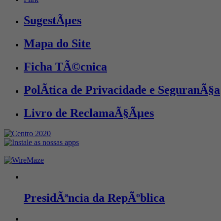
SugestÃµes
Mapa do Site
Ficha TÃ©cnica
PolÃ­tica de Privacidade e SeguranÃ§a
Livro de ReclamaÃ§Ãµes
PresidÃªncia da RepÃºblica