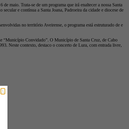
16 de maio. Trata-se de um programa que irá enaltecer a nossa Santa
o secular e contínua a Santa Joana, Padroeira da cidade e diocese de
nvolvidas no território Aveirense, o programa está estruturado de e
to de “Município Convidado”. O Município de Santa Cruz, de Cabo
 1993. Neste contexto, destaco o concerto de Lura, com entrada livre,
X