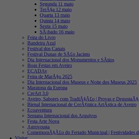
Segunda 11 maio
TerÃ§a 12 maio
Quarta 13 maio
Quinta 14 maio
Sexta 15 maio
SÃ¡bado 16 maio
Feira do Livro
Bandeira Azul
Festival dos Canais
Festival Dunas de SÃ£o Jacinto
Dia Internacional dos Monumentos e SÃ­tios
Boas Festas em Aveiro
ECADAv
Feira de MarÃ§o 2025
Dia Internacional dos Museus e Noite dos Museus 2025
Maratona da Europa
CreArt 3.0
Aveiro, Sabores com TradiÃ§Ã£o | Provas e DegustaÃ
Bienal Internacional de CerÃ¢mica ArtÃ­stica de Aveiro
Ecoaventura
Semana Internacional dos Arquivos
Festa Arte Nova
Agrovouga
ComemoraÃ§Ã£o do Feriado Municipal | Festividades d
Visitar