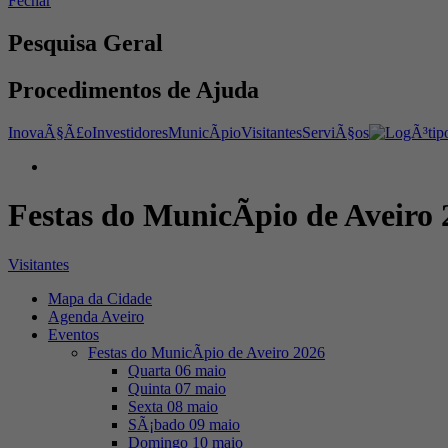
Fechar
Pesquisa Geral
Procedimentos de Ajuda
InovaÃ§Ã£o
Investidores
MunicÃ­pio
Visitantes
ServiÃ§os
Festas do MunicÃ­pio de Aveiro
Visitantes
Mapa da Cidade
Agenda Aveiro
Eventos
Festas do MunicÃ­pio de Aveiro 2026
Quarta 06 maio
Quinta 07 maio
Sexta 08 maio
SÃ¡bado 09 maio
Domingo 10 maio