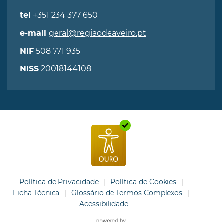
+351 234 377 650
tel
geral@regiaodeaveiro.pt
e-mail
508 771 935
NIF
20018144108
NISS
Política de Privacidade
Política de Cookies
Ficha Técnica
Glossário de Termos Complexos
Acessibilidade