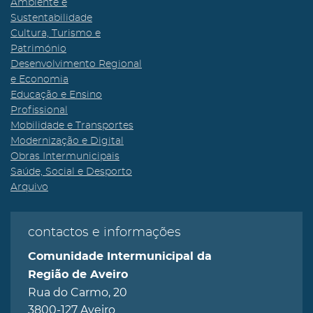
Ambiente e
Sustentabilidade
Cultura, Turismo e
Património
Desenvolvimento Regional
e Economia
Educação e Ensino
Profissional
Mobilidade e Transportes
Modernização e Digital
Obras Intermunicipais
Saúde, Social e Desporto
Arquivo
contactos e informações
Comunidade Intermunicipal da
Região de Aveiro
Rua do Carmo, 20
3800-127 Aveiro