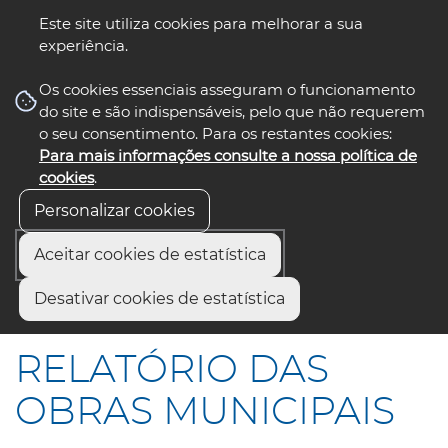
Este site utiliza cookies para melhorar a sua
experiência.
☰ Menu
Os cookies essenciais asseguram o funcionamento
do site e são indispensáveis, pelo que não requerem
o seu consentimento. Para os restantes cookies:
Para mais informações consulte a nossa política de
siga-nos
select language
▼
cookies
.
Personalizar cookies
Aceitar cookies de estatística
Início
Comunicação
Notícias
Desativar cookies de estatística
RELATÓRIO DAS OBRAS MUNICIPAIS
RELATÓRIO DAS
OBRAS MUNICIPAIS