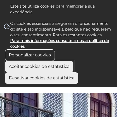
Este site utiliza cookies para melhorar a sua
O portal oficial onde encontra informação, programas,
experiência.
serviços públicos e iniciativas que promovem o
☰ Menu
desenvolvimento e a cooperação na Região de Aveiro.
Os cookies essenciais asseguram o funcionamento
do site e são indispensáveis, pelo que não requerem
o seu consentimento. Para os restantes cookies:
Para mais informações consulte a nossa política de
cookies
.
Personalizar cookies
Aceitar cookies de estatística
os
select language
▼
Desativar cookies de estatística