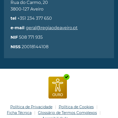
Rua do Carmo, 20
3800-127 Aveiro
+351 234 377 650
tel
geral@regiaodeaveiro.pt
e-mail
508 771 935
NIF
20018144108
NISS
Política de Privacidade
Política de Cookies
Ficha Técnica
Glossário de Termos Complexos