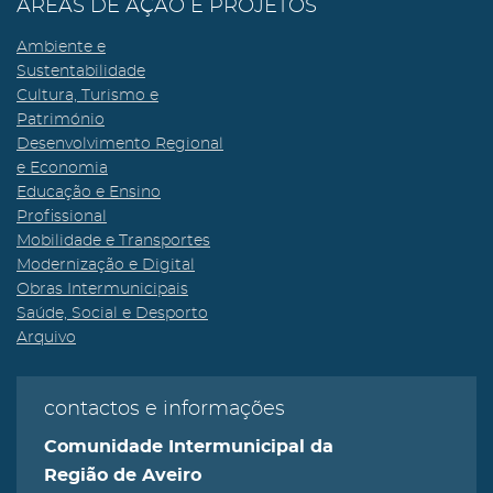
ÁREAS DE AÇÃO E PROJETOS
Ambiente e
Sustentabilidade
Cultura, Turismo e
Património
Desenvolvimento Regional
e Economia
Educação e Ensino
Profissional
Mobilidade e Transportes
Modernização e Digital
Obras Intermunicipais
Saúde, Social e Desporto
Arquivo
contactos e informações
Comunidade Intermunicipal da
Região de Aveiro