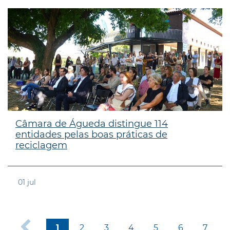
Câmara de Águeda distingue 114
entidades pelas boas práticas de
reciclagem
01
jul
2
3
4
5
6
7
1