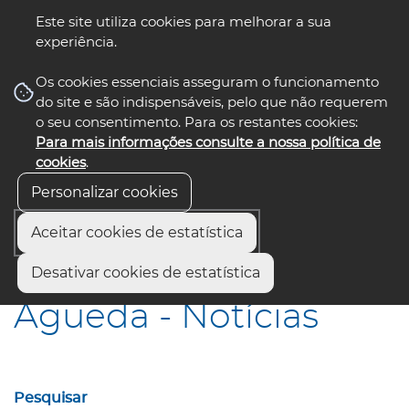
Este site utiliza cookies para melhorar a sua
experiência.
☰ Menu
Os cookies essenciais asseguram o funcionamento
do site e são indispensáveis, pelo que não requerem
o seu consentimento. Para os restantes cookies:
Para mais informações consulte a nossa política de
siga-nos
select language
▼
cookies
.
Personalizar cookies
Aceitar cookies de estatística
Início
Municípios
Águeda - Notícias
Desativar cookies de estatística
Águeda - Notícias
Pesquisar