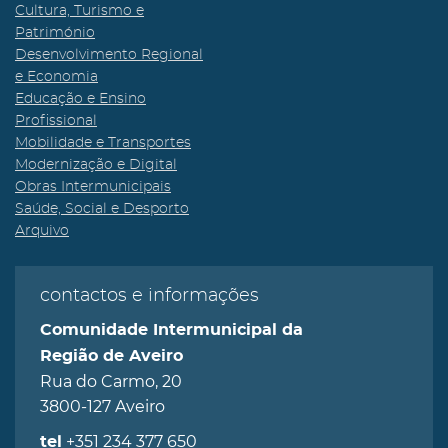
Cultura, Turismo e
Património
Desenvolvimento Regional
e Economia
Educação e Ensino
Profissional
Mobilidade e Transportes
Modernização e Digital
Obras Intermunicipais
Saúde, Social e Desporto
Arquivo
contactos e informações
Comunidade Intermunicipal da
Região de Aveiro
Rua do Carmo, 20
3800-127 Aveiro
+351 234 377 650
tel