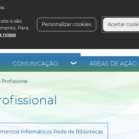
ia.
siga-n
site e são
Personalizar cookies
Aceitar cooki
imento. Para
a nossa
COMUNICAÇÃO
ÁREAS DE AÇÃO 
 Profissional
ofissional
mentos Informáticos Rede de Bibliotecas