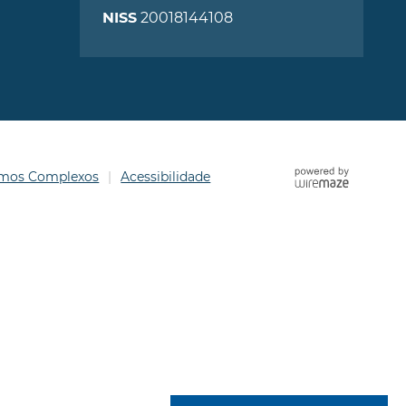
20018144108
NISS
ermos Complexos
Acessibilidade