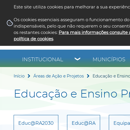
Este site utiliza cookies para melhorar a sua experiênc
Os cookies essenciais asseguram o funcionamento do 
indispensáveis, pelo que não requerem o seu consent
os restantes cookies:
Para mais informações consulte 
política de cookies
.
INSTITUCIONAL
MUNICÍPIOS
Início
Áreas de Ação e Projetos
Educação e Ensino
Educação e Ensino Pr
Educ@RA2030
Educ@RA
Equipa