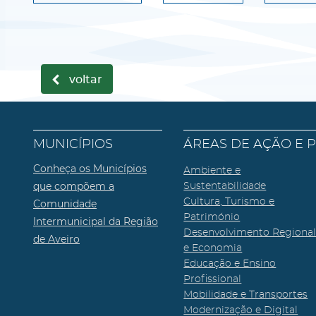
voltar
MUNICÍPIOS
ÁREAS DE AÇÃO E 
Conheça os Municípios
Ambiente e
que compõem a
Sustentabilidade
Cultura, Turismo e
Comunidade
Património
Intermunicipal da Região
Desenvolvimento Regiona
de Aveiro
e Economia
Educação e Ensino
Profissional
Mobilidade e Transportes
Modernização e Digital