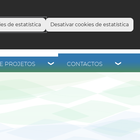
select language
▼
os
es de estatística
Desativar cookies de estatística
E PROJETOS
CONTACTOS