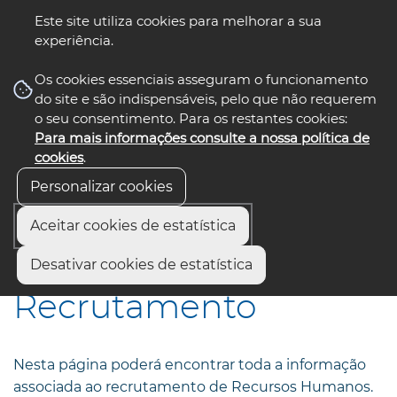
Este site utiliza cookies para melhorar a sua
experiência.
☰ Menu
Os cookies essenciais asseguram o funcionamento
do site e são indispensáveis, pelo que não requerem
o seu consentimento. Para os restantes cookies:
Para mais informações consulte a nossa política de
siga-nos
select language
▼
cookies
.
Personalizar cookies
Aceitar cookies de estatística
Início
Institucional
Recrutamento
Desativar cookies de estatística
Recrutamento
Nesta página poderá encontrar toda a informação
associada ao recrutamento de Recursos Humanos.