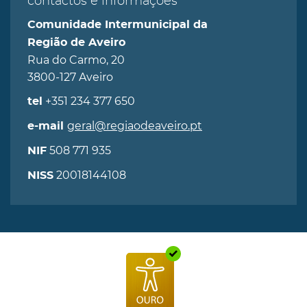
contactos e informações
Comunidade Intermunicipal da
Região de Aveiro
Rua do Carmo, 20
3800-127 Aveiro
+351 234 377 650
tel
geral@regiaodeaveiro.pt
e-mail
508 771 935
NIF
20018144108
NISS