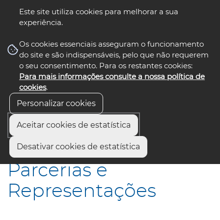
Este site utiliza cookies para melhorar a sua
experiência.
☰ Menu
Os cookies essenciais asseguram o funcionamento
do site e são indispensáveis, pelo que não requerem
o seu consentimento. Para os restantes cookies:
Para mais informações consulte a nossa política de
siga-nos
select language
▼
cookies
.
Personalizar cookies
Aceitar cookies de estatística
Início
Institucional
Parcerias e Representações
Desativar cookies de estatística
Parcerias e
Representações