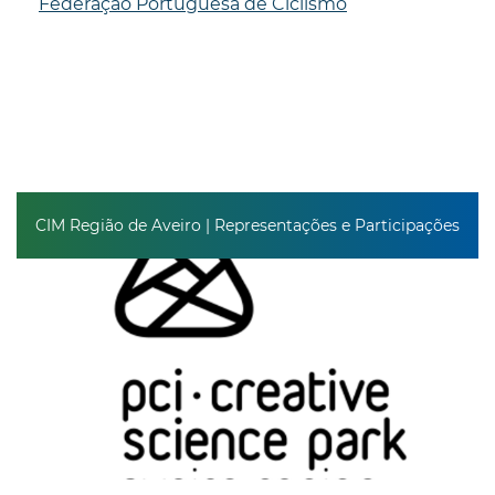
Federação Portuguesa de Ciclismo
CIM Região de Aveiro | Representações e Participações