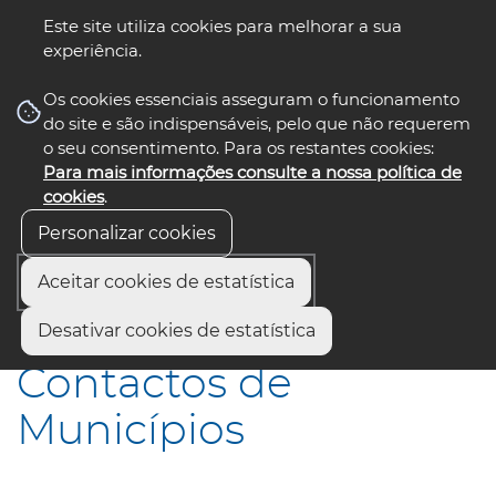
Este site utiliza cookies para melhorar a sua
experiência.
☰ Menu
Os cookies essenciais asseguram o funcionamento
do site e são indispensáveis, pelo que não requerem
o seu consentimento. Para os restantes cookies:
Para mais informações consulte a nossa política de
siga-nos
select language
▼
cookies
.
Personalizar cookies
Aceitar cookies de estatística
Início
Contactos
Contactos de Municípios
Desativar cookies de estatística
Contactos de
Municípios