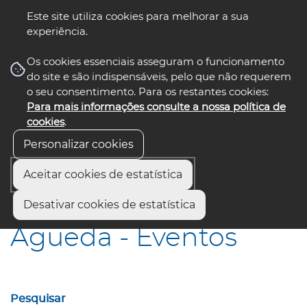
Este site utiliza cookies para melhorar a sua
experiência.
☰ Menu
Os cookies essenciais asseguram o funcionamento
do site e são indispensáveis, pelo que não requerem
o seu consentimento. Para os restantes cookies:
Para mais informações consulte a nossa política de
siga-nos
select language
▼
cookies
.
Personalizar cookies
Aceitar cookies de estatística
Início
Municípios
Águeda - Eventos
Desativar cookies de estatística
Águeda - Eventos
Pesquisar