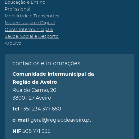
Educação e Ensino
Profissional
Mobilidade e Transportes
Modernização e Digital
Obras Intermunicipais
Saúde, Social e Desporto
Arquivo
contactos e informações
Comunidade Intermunicipal da
Região de Aveiro
Rua do Carmo, 20
3800-127 Aveiro
+351 234 377 650
tel
geral@regiaodeaveiro.pt
e-mail
508 771 935
NIF