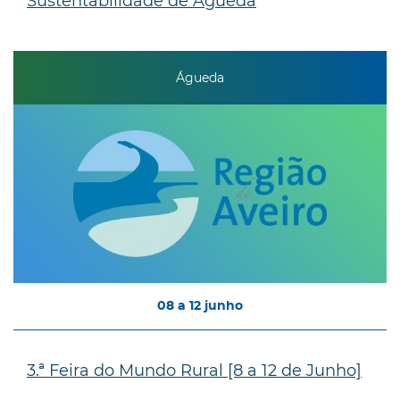
Sustentabilidade de Águeda
Águeda
08
a
12
junho
3.ª Feira do Mundo Rural [8 a 12 de Junho]