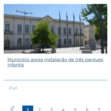
Município apoia instalação de três parques
infantis
21
jul
2
3
4
5
6
7
1