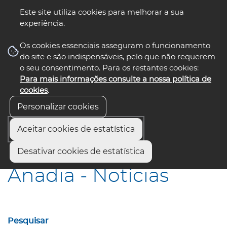
Este site utiliza cookies para melhorar a sua
experiência.
☰ Menu
Os cookies essenciais asseguram o funcionamento
do site e são indispensáveis, pelo que não requerem
o seu consentimento. Para os restantes cookies:
Para mais informações consulte a nossa política de
siga-nos
select language
▼
cookies
.
Personalizar cookies
Aceitar cookies de estatística
Início
Municípios
Anadia - Notícias
Desativar cookies de estatística
Anadia - Notícias
Pesquisar