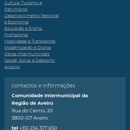
Cultura, Turismo e
Património
Desenvolvimento Regional
e Economia
Educação e Ensino
Profissional
Mobilidade e Transportes
Modernização e Digital
Obras Intermunicipais
Saúde, Social e Desporto
Arquivo
contactos e informações
Comunidade Intermunicipal da
Região de Aveiro
Rua do Carmo, 20
3800-127 Aveiro
+351 234 377 650
tel