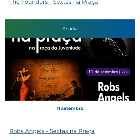
The Founders - Sextas na Praça
Anadia
11
setembro
Robs Angels - Sextas na Praça