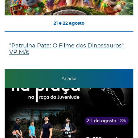
21
e
22
agosto
"Patrulha Pata: O Filme dos Dinossauros"
VP M/6
Anadia