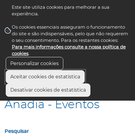
Este site utiliza cookies para melhorar a sua
experiência.
☰ Menu
Os cookies essenciais asseguram o funcionamento
do site e são indispensáveis, pelo que não requerem
o seu consentimento. Para os restantes cookies:
Para mais informações consulte a nossa política de
siga-nos
select language
▼
cookies
.
Personalizar cookies
Aceitar cookies de estatística
Início
Municípios
Anadia - Eventos
Desativar cookies de estatística
Anadia - Eventos
Pesquisar