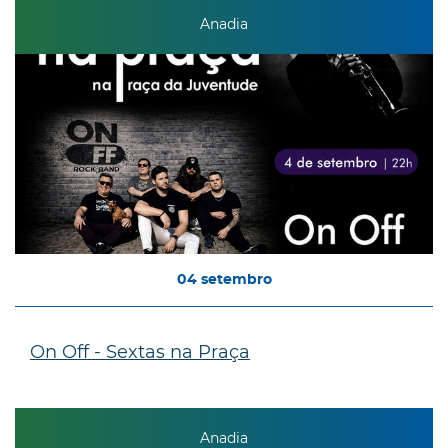
Anadia
04
setembro
On Off - Sextas na Praça
Anadia