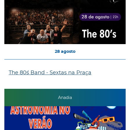
28
agosto
The 80´s Band - Sextas na Praça
Anadia