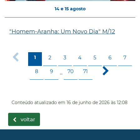
14
e
15
agosto
"Homem-Aranha: Um Novo Dia" M/12
2
3
4
5
6
7
1
8
9
70
71
...
Conteúdo atualizado em
16 de junho de 2026
às 12:08
voltar