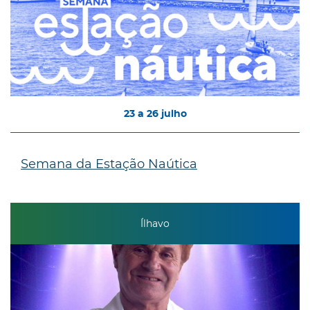
23
a
26
julho
Semana da Estação Naútica
Ílhavo