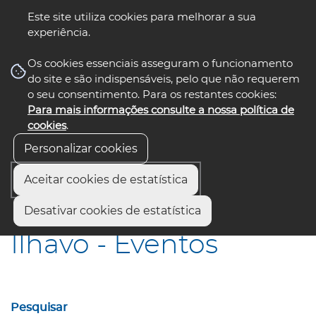
Este site utiliza cookies para melhorar a sua
experiência.
☰ Menu
Os cookies essenciais asseguram o funcionamento
do site e são indispensáveis, pelo que não requerem
o seu consentimento. Para os restantes cookies:
Para mais informações consulte a nossa política de
siga-nos
select language
▼
cookies
.
Personalizar cookies
Aceitar cookies de estatística
Início
Municípios
Ílhavo - Eventos
Desativar cookies de estatística
Ílhavo - Eventos
Pesquisar