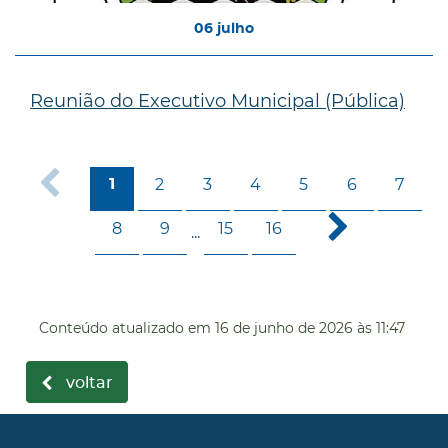
06
julho
Reunião do Executivo Municipal (Pública)
2
3
4
5
6
7
1
8
9
15
16
...
Conteúdo atualizado em
16 de junho de 2026
às 11:47
voltar