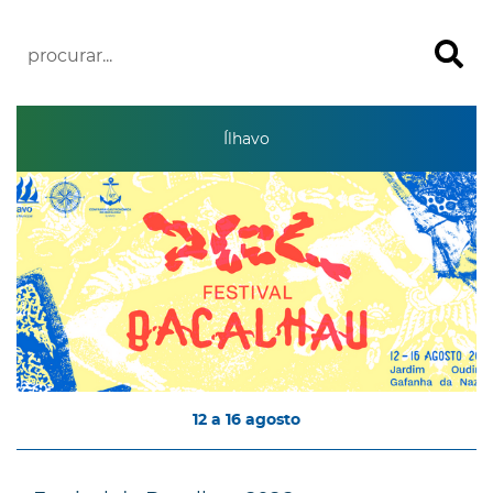
Ílhavo
12
a
16
agosto