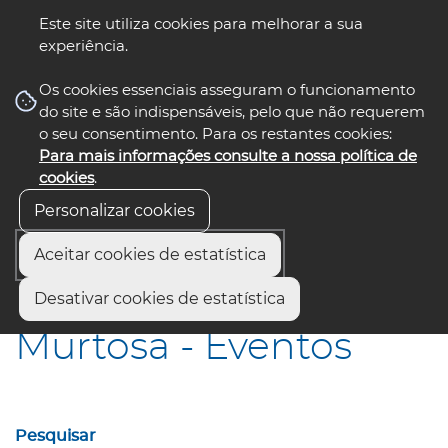
Este site utiliza cookies para melhorar a sua
experiência.
☰ Menu
Os cookies essenciais asseguram o funcionamento
do site e são indispensáveis, pelo que não requerem
o seu consentimento. Para os restantes cookies:
Para mais informações consulte a nossa política de
siga-nos
select language
▼
cookies
.
Personalizar cookies
Aceitar cookies de estatística
Início
Municípios
Murtosa - Eventos
Desativar cookies de estatística
Murtosa - Eventos
Pesquisar