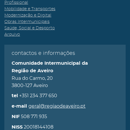
Profissional
Mobilidade e Transportes
Modernização e Digital
Obras Intermunicipais
Saúde, Social e Desporto
Arquivo
contactos e informações
Comunidade Intermunicipal da
Região de Aveiro
Rua do Carmo, 20
3800-127 Aveiro
+351 234 377 650
tel
geral@regiaodeaveiro.pt
e-mail
508 771 935
NIF
20018144108
NISS