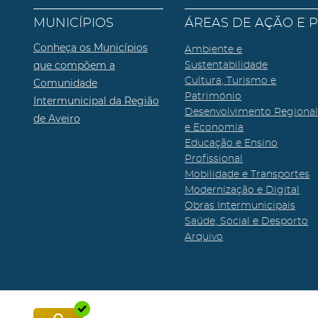
MUNICÍPIOS
ÁREAS DE AÇÃO E 
Conheça os Municípios
Ambiente e
que compõem a
Sustentabilidade
Cultura, Turismo e
Comunidade
Património
Intermunicipal da Região
Desenvolvimento Regiona
de Aveiro
e Economia
Educação e Ensino
Profissional
Mobilidade e Transportes
Modernização e Digital
Obras Intermunicipais
Saúde, Social e Desporto
Arquivo