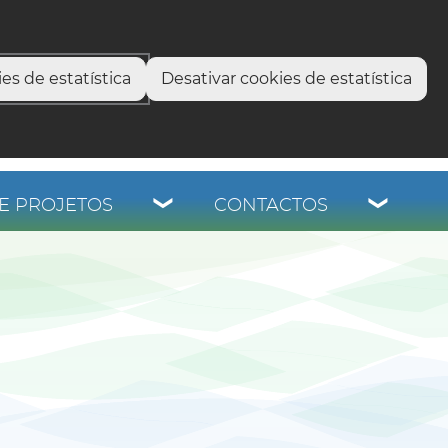
select language
▼
os
es de estatística
Desativar cookies de estatística
E PROJETOS
CONTACTOS