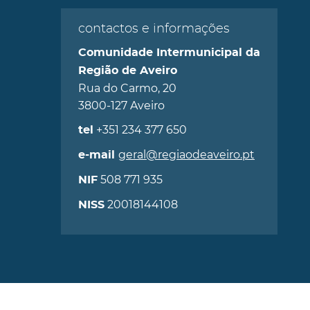
contactos e informações
Comunidade Intermunicipal da
Região de Aveiro
Rua do Carmo, 20
3800-127 Aveiro
+351 234 377 650
tel
geral@regiaodeaveiro.pt
e-mail
508 771 935
NIF
20018144108
NISS