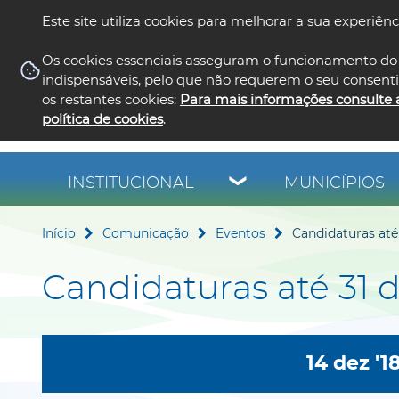
Este site utiliza cookies para melhorar a sua experiênc
Os cookies essenciais asseguram o funcionamento do 
indispensáveis, pelo que não requerem o seu consent
os restantes cookies:
Para mais informações consulte 
política de cookies
.
INSTITUCIONAL
MUNICÍPIOS
Início
Comunicação
Eventos
Candidaturas até 
Candidaturas até 31 d
14 dez '1