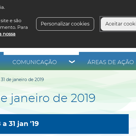
ia.
siga-n
site e são
Personalizar cookies
Aceitar cooki
imento. Para
a nossa
COMUNICAÇÃO
ÁREAS DE AÇÃO 
31 de janeiro de 2019
e janeiro de 2019
8
a
31 jan '19