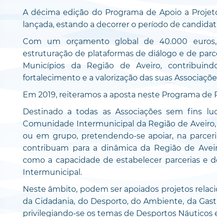
A décima edição do Programa de Apoio a Projeto
lançada, estando a decorrer o período de candidatu
Com um orçamento global de 40.000 euros,
estruturação de plataformas de diálogo e de parc
Municípios da Região de Aveiro, contribui
fortalecimento e a valorização das suas Associaçõe
Em 2019, reiteramos a aposta neste Programa de P
Destinado a todas as Associações sem fins lu
Comunidade Intermunicipal da Região de Aveiro, 
ou em grupo, pretendendo-se apoiar, na parceri
contribuam para a dinâmica da Região de Aveiro
como a capacidade de estabelecer parcerias e 
Intermunicipal.
Neste âmbito, podem ser apoiados projetos relac
da Cidadania, do Desporto, do Ambiente, da Gastr
privilegiando-se os temas de Desportos Náuticos 