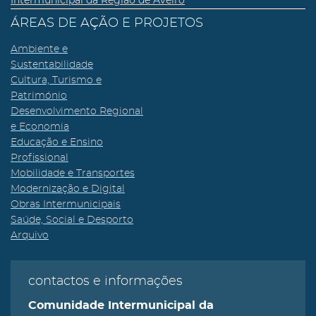
Intermunicipal da Região de Aveiro
ÁREAS DE AÇÃO E PROJETOS
Ambiente e
Sustentabilidade
Cultura, Turismo e
Património
Desenvolvimento Regional
e Economia
Educação e Ensino
Profissional
Mobilidade e Transportes
Modernização e Digital
Obras Intermunicipais
Saúde, Social e Desporto
Arquivo
contactos e informações
Comunidade Intermunicipal da