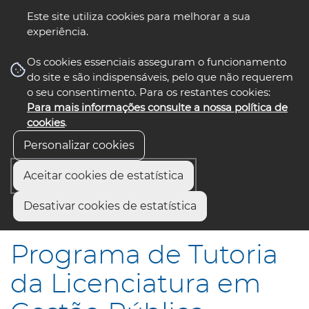
Este site utiliza cookies para melhorar a sua
experiência.
☰ Menu
Os cookies essenciais asseguram o funcionamento
do site e são indispensáveis, pelo que não requerem
o seu consentimento. Para os restantes cookies:
Para mais informações consulte a nossa política de
siga-nos
select language
▼
cookies
.
Personalizar cookies
Aceitar cookies de estatística
Início
Comunicação
Eventos
Desativar cookies de estatística
Programa de Tutoria da Licenciatura em Gestão Pública
Programa de Tutoria
da Licenciatura em