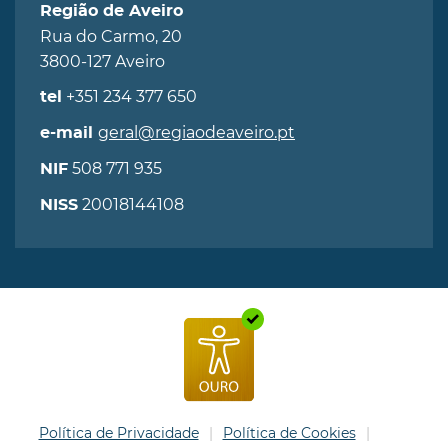
Região de Aveiro
Rua do Carmo, 20
3800-127 Aveiro
+351 234 377 650
tel
geral@regiaodeaveiro.pt
e-mail
508 771 935
NIF
20018144108
NISS
Política de Privacidade
Política de Cookies