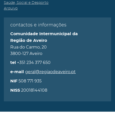
Saúde, Social e Desporto
Arquivo
contactos e informações
Comunidade Intermunicipal da
Região de Aveiro
Rua do Carmo, 20
3800-127 Aveiro
+351 234 377 650
tel
geral@regiaodeaveiro.pt
e-mail
508 771 935
NIF
20018144108
NISS