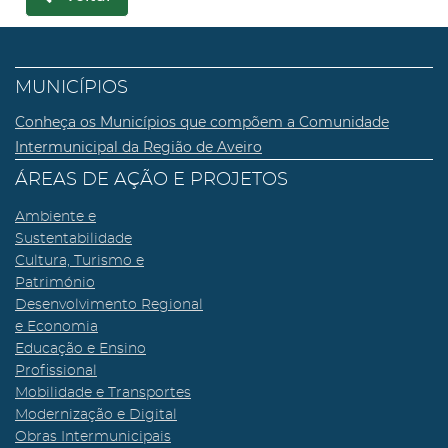
MUNICÍPIOS
Conheça os Municípios que compõem a Comunidade
Intermunicipal da Região de Aveiro
ÁREAS DE AÇÃO E PROJETOS
Ambiente e
Sustentabilidade
Cultura, Turismo e
Património
Desenvolvimento Regional
e Economia
Educação e Ensino
Profissional
Mobilidade e Transportes
Modernização e Digital
Obras Intermunicipais