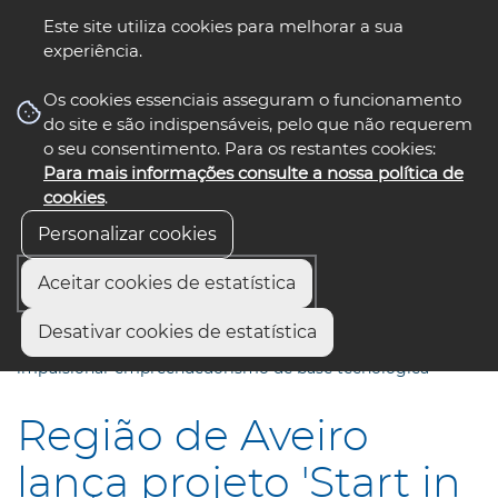
Este site utiliza cookies para melhorar a sua
experiência.
☰ Menu
Os cookies essenciais asseguram o funcionamento
do site e são indispensáveis, pelo que não requerem
o seu consentimento. Para os restantes cookies:
Para mais informações consulte a nossa política de
siga-nos
select language
▼
cookies
.
Personalizar cookies
Aceitar cookies de estatística
Início
Comunicação
Eventos
Desativar cookies de estatística
Região de Aveiro lança projeto "Start in Aveiro" para
impulsionar empreendedorismo de base tecnológica
Região de Aveiro
lança projeto 'Start in