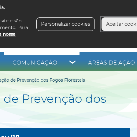
ia.
siga-n
site e são
Personalizar cookies
Aceitar cooki
imento. Para
a nossa
COMUNICAÇÃO
ÁREAS DE AÇÃO 
ação de Prevenção dos Fogos Florestais
o de Prevenção dos