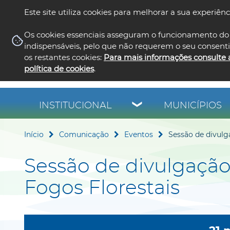
Este site utiliza cookies para melhorar a sua experiênc
Os cookies essenciais asseguram o funcionamento do 
indispensáveis, pelo que não requerem o seu consent
os restantes cookies:
Para mais informações consulte 
política de cookies
.
INSTITUCIONAL
MUNICÍPIOS
Início
Comunicação
Eventos
Sessão de divulg
Sessão de divulgaçã
Fogos Florestais