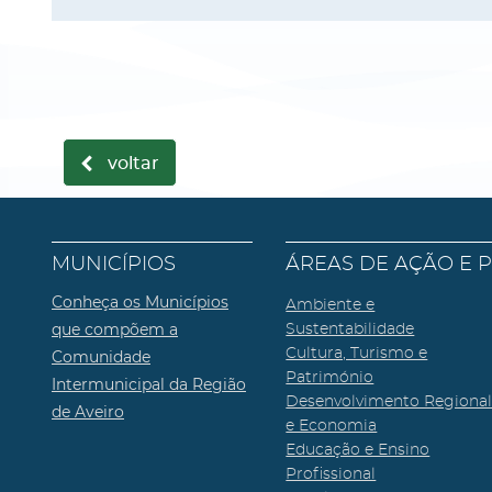
voltar
MUNICÍPIOS
ÁREAS DE AÇÃO E 
Conheça os Municípios
Ambiente e
que compõem a
Sustentabilidade
Cultura, Turismo e
Comunidade
Património
Intermunicipal da Região
Desenvolvimento Regiona
de Aveiro
e Economia
Educação e Ensino
Profissional