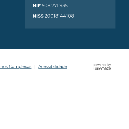
508 771 935
NIF
20018144108
NISS
ermos Complexos
Acessibilidade