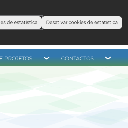
select language
▼
os
es de estatística
Desativar cookies de estatística
E PROJETOS
CONTACTOS