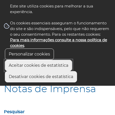
Este site utiliza cookies para melhorar a sua
experiência.
☰ Menu
Os cookies essenciais asseguram o funcionamento
do site e são indispensáveis, pelo que não requerem
o seu consentimento. Para os restantes cookies:
Para mais informações consulte a nossa política de
siga-nos
select language
▼
cookies
.
Personalizar cookies
Aceitar cookies de estatística
Início
Comunicação
Notas de Imprensa
Desativar cookies de estatística
Notas de Imprensa
Pesquisar