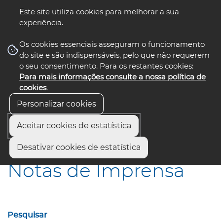
Este site utiliza cookies para melhorar a sua
experiência.
☰ Menu
Os cookies essenciais asseguram o funcionamento
do site e são indispensáveis, pelo que não requerem
o seu consentimento. Para os restantes cookies:
Para mais informações consulte a nossa política de
siga-nos
select language
▼
cookies
.
Personalizar cookies
Aceitar cookies de estatística
Início
Comunicação
Notas de Imprensa
Desativar cookies de estatística
Notas de Imprensa
Pesquisar