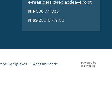
geral@regiaodeaveiro.pt
e-mail
508 771 935
NIF
20018144108
NISS
ermos Complexos
Acessibilidade