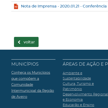
Nota de Imprensa - 2020.01.21 - Conferên
voltar
MUNICÍPIOS
ÁREAS DE AÇÃO E 
Conheça os Municípios
Ambiente e
que compõem a
Sustentabilidade
Cultura, Turismo e
Comunidade
Património
Intermunicipal da Região
Desenvolvimento Regiona
de Aveiro
e Economia
Educação e Ensino