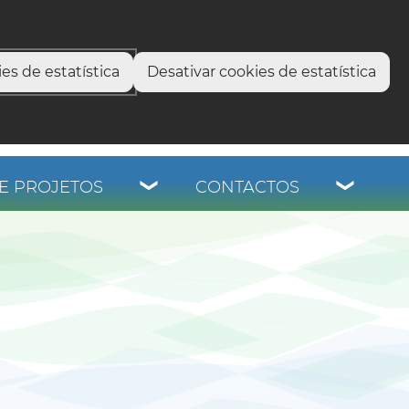
select language
▼
os
es de estatística
Desativar cookies de estatística
E PROJETOS
CONTACTOS