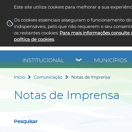
Este site utiliza cookies para melhorar a sua experiênc
Os cookies essenciais asseguram o funcionamento do 
indispensáveis, pelo que não requerem o seu consent
os restantes cookies:
Para mais informações consulte 
política de cookies
.
INSTITUCIONAL
MUNICÍPIOS
Início
Comunicação
Notas de Imprensa
Notas de Imprensa
Pesquisar