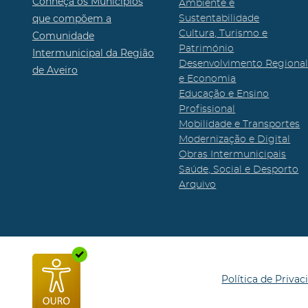
Conheça os Municípios
Ambiente e
que compõem a
Sustentabilidade
Cultura, Turismo e
Comunidade
Património
Intermunicipal da Região
Desenvolvimento Regiona
de Aveiro
e Economia
Educação e Ensino
Profissional
Mobilidade e Transportes
Modernização e Digital
Obras Intermunicipais
Saúde, Social e Desporto
Arquivo
Política de Privac