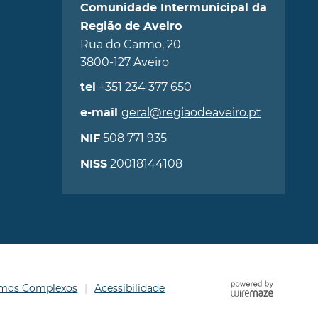
Comunidade Intermunicipal da
Região de Aveiro
Rua do Carmo, 20
3800-127 Aveiro
+351 234 377 650
tel
geral@regiaodeaveiro.pt
e-mail
508 771 935
NIF
20018144108
NISS
ermos Complexos
Acessibilidade