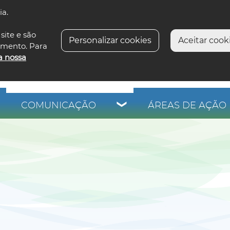
ia.
siga-n
site e são
Personalizar cookies
Aceitar cooki
imento. Para
a nossa
COMUNICAÇÃO
ÁREAS DE AÇÃO 