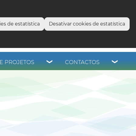
select language
▼
os
es de estatística
Desativar cookies de estatística
E PROJETOS
CONTACTOS