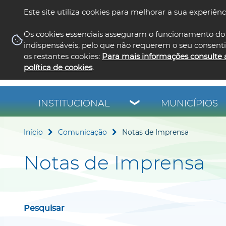
Este site utiliza cookies para melhorar a sua experiênc
Os cookies essenciais asseguram o funcionamento do 
indispensáveis, pelo que não requerem o seu consent
os restantes cookies:
Para mais informações consulte 
política de cookies
.
INSTITUCIONAL
MUNICÍPIOS
Início
Comunicação
Notas de Imprensa
Notas de Imprensa
Pesquisar