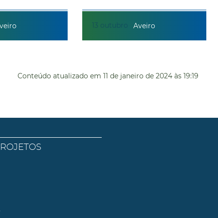
13
outubro
veiro
Aveiro
Conteúdo atualizado em
11 de janeiro de 2024
às 19:19
PROJETOS
l