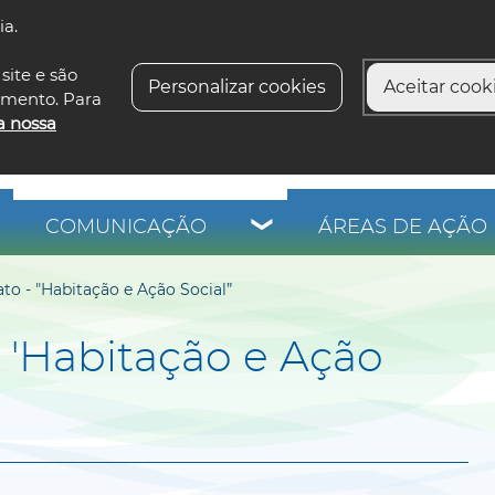
ia.
siga-n
site e são
Personalizar cookies
Aceitar cooki
imento. Para
a nossa
COMUNICAÇÃO
ÁREAS DE AÇÃO 
to - "Habitação e Ação Social”
 'Habitação e Ação