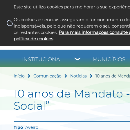
Este site utiliza cookies para melhorar a sua experiênc
Os cookies essenciais asseguram o funcionamento do 
indispensáveis, pelo que não requerem o seu consent
os restantes cookies:
Para mais informações consulte 
política de cookies
.
INSTITUCIONAL
MUNICÍPIOS
Início
Comunicação
Notícias
10 anos de Manda
10 anos de Mandato -
Social”
Aveiro