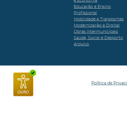
e Economia
Educação e Ensino
Profissional
Mobilidade e Transportes
Modernização e Digital
Obras Intermunicipais
Saúde, Social e Desporto
Arquivo
Política de Privac