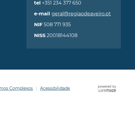
+351 234 377 650
tel
geral@regiaodeaveiro.pt
e-mail
508 771 935
NIF
20018144108
NISS
ermos Complexos
Acessibilidade