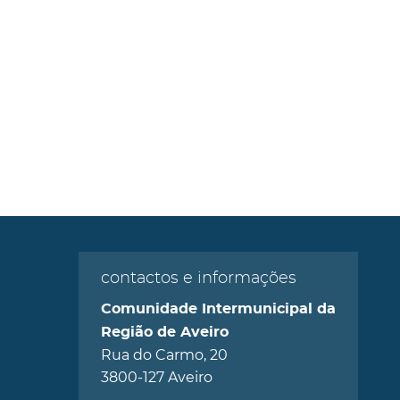
contactos e informações
Comunidade Intermunicipal da
Região de Aveiro
Rua do Carmo, 20
3800-127 Aveiro