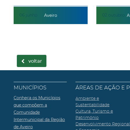
06
junho
02
outubro
Aveiro
A
voltar
MUNICÍPIOS
ÁREAS DE AÇÃO E 
Conheça os Municípios
Ambiente e
que compõem a
Sustentabilidade
Cultura, Turismo e
Comunidade
Património
Intermunicipal da Região
Desenvolvimento Regiona
de Aveiro