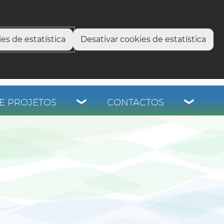
select language
▼
os
es de estatística
Desativar cookies de estatística
E PROJETOS
CONTACTOS