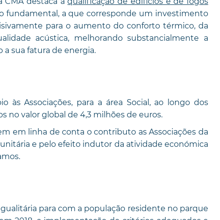
 a CMA destaca a
qualificação de edifícios e de fogos
ão fundamental, a que corresponde um investimento
cisivamente para o aumento do conforto térmico, da
qualidade acústica, melhorando substancialmente a
 a sua fatura de energia.
 às Associações, para a área Social, ao longo dos
os no valor global de 4,3 milhões de euros.
em em linha de conta o contributo as Associações da
unitária e pelo efeito indutor da atividade económica
samos.
e igualitária para com a população residente no parque