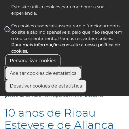
Este site utiliza cookies para melhorar a sua
experiência.
☰ Menu
Os cookies essenciais asseguram o funcionamento
do site e são indispensáveis, pelo que não requerem
o seu consentimento. Para os restantes cookies:
Para mais informações consulte a nossa política de
siga-nos
select language
▼
cookies
.
Personalizar cookies
Aceitar cookies de estatística
Início
Comunicação
Notícias
Desativar cookies de estatística
10 anos de Ribau Esteves e de Aliança com Aveiro na
gestão da Câmara Municipal de Aveiro “Desporto”
10 anos de Ribau
Esteves e de Aliança