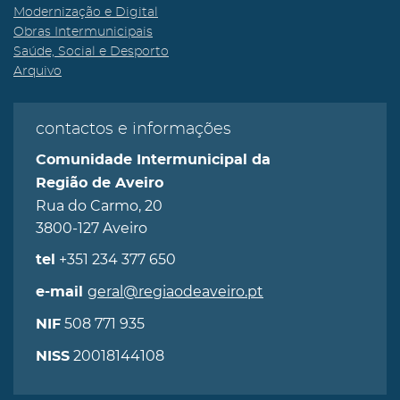
Modernização e Digital
Obras Intermunicipais
Saúde, Social e Desporto
Arquivo
contactos e informações
Comunidade Intermunicipal da
Região de Aveiro
Rua do Carmo, 20
3800-127 Aveiro
+351 234 377 650
tel
geral@regiaodeaveiro.pt
e-mail
508 771 935
NIF
20018144108
NISS