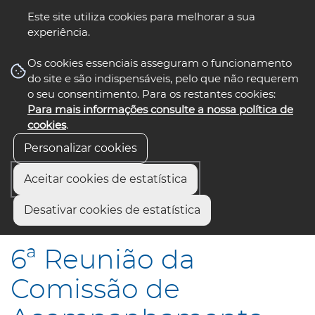
Este site utiliza cookies para melhorar a sua
experiência.
☰ Menu
Os cookies essenciais asseguram o funcionamento
do site e são indispensáveis, pelo que não requerem
o seu consentimento. Para os restantes cookies:
Para mais informações consulte a nossa política de
siga-nos
select language
▼
cookies
.
Personalizar cookies
Aceitar cookies de estatística
Início
Comunicação
Notícias
Desativar cookies de estatística
6ª Reunião da Comissão de Acompanhamento do GAC-RA
6ª Reunião da
Comissão de