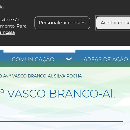
ia.
siga-n
site e são
Personalizar cookies
Aceitar cooki
imento. Para
a nossa
COMUNICAÇÃO
ÁREAS DE AÇÃO 
 Av.ª VASCO BRANCO-Al. SILVA ROCHA
ª VASCO BRANCO-Al.