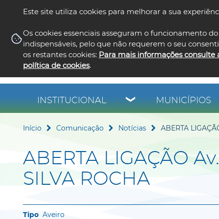
Este site utiliza cookies para melhorar a sua experiênc
Os cookies essenciais asseguram o funcionamento do 
indispensáveis, pelo que não requerem o seu consent
os restantes cookies:
Para mais informações consulte 
política de cookies
.
INSTITUCIONAL
MUNICÍPIOS
Início
Comunicação
Notícias
ABERTA LIGAÇÃO
ABERTA LIGAÇÃO Av.
SILVA ROCHA
Aveiro