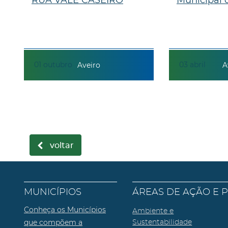
01
outubro
03
abril
Aveiro
A
voltar
MUNICÍPIOS
ÁREAS DE AÇÃO E 
Conheça os Municípios
Ambiente e
que compõem a
Sustentabilidade