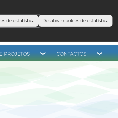
select language
▼
os
es de estatística
Desativar cookies de estatística
E PROJETOS
CONTACTOS