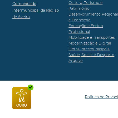
Cultura, Turismo e
Comunidade
Património
Intermunicipal da Região
Desenvolvimento Regiona
de Aveiro
e Economia
Educação e Ensino
Profissional
Mobilidade e Transportes
Modernização e Digital
Obras Intermunicipais
Saúde, Social e Desporto
Arquivo
Política de Privac