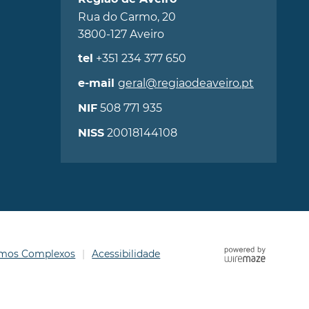
Rua do Carmo, 20
3800-127 Aveiro
+351 234 377 650
tel
geral@regiaodeaveiro.pt
e-mail
508 771 935
NIF
20018144108
NISS
ermos Complexos
Acessibilidade