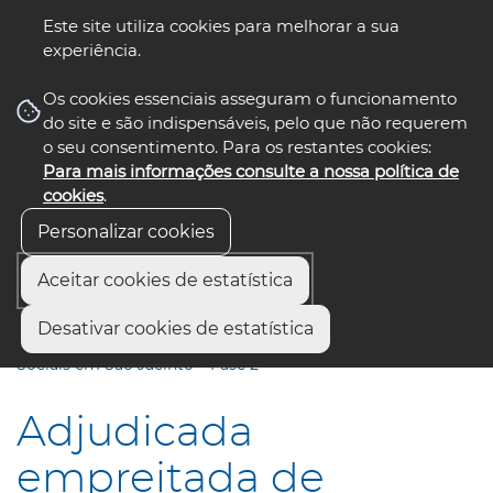
Este site utiliza cookies para melhorar a sua
experiência.
☰ Menu
Os cookies essenciais asseguram o funcionamento
do site e são indispensáveis, pelo que não requerem
o seu consentimento. Para os restantes cookies:
Para mais informações consulte a nossa política de
siga-nos
select language
▼
cookies
.
Personalizar cookies
Aceitar cookies de estatística
Início
Comunicação
Notícias
Desativar cookies de estatística
Adjudicada empreitada de recuperação de Habitações
Sociais em São Jacinto – Fase 2
Adjudicada
empreitada de