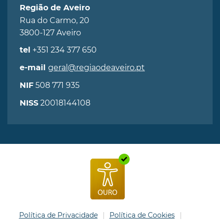
Região de Aveiro
Rua do Carmo, 20
3800-127 Aveiro
+351 234 377 650
tel
geral@regiaodeaveiro.pt
e-mail
508 771 935
NIF
20018144108
NISS
Política de Privacidade
Política de Cookies