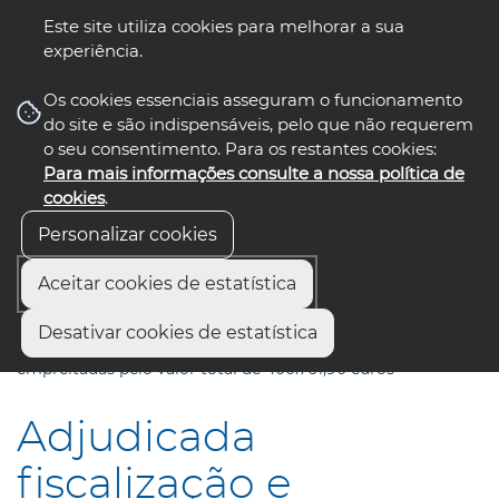
Este site utiliza cookies para melhorar a sua
experiência.
☰ Menu
Os cookies essenciais asseguram o funcionamento
do site e são indispensáveis, pelo que não requerem
o seu consentimento. Para os restantes cookies:
Para mais informações consulte a nossa política de
siga-nos
select language
▼
cookies
.
Personalizar cookies
Aceitar cookies de estatística
Início
Comunicação
Notícias
Desativar cookies de estatística
Adjudicada fiscalização e coordenação para oito
empreitadas pelo valor total de 400.761,90 euros
Adjudicada
fiscalização e