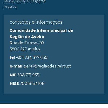
Saúde, Social e Desporto
Arquivo
contactos e informações
Comunidade Intermunicipal da
Região de Aveiro
Rua do Carmo, 20
3800-127 Aveiro
+351 234 377 650
tel
geral@regiaodeaveiro.pt
e-mail
508 771 935
NIF
20018144108
NISS