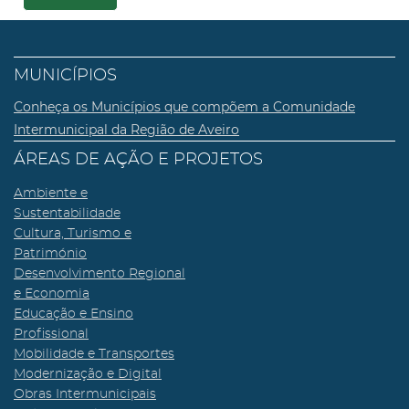
MUNICÍPIOS
Conheça os Municípios que compõem a Comunidade
Intermunicipal da Região de Aveiro
ÁREAS DE AÇÃO E PROJETOS
Ambiente e
Sustentabilidade
Cultura, Turismo e
Património
Desenvolvimento Regional
e Economia
Educação e Ensino
Profissional
Mobilidade e Transportes
Modernização e Digital
Obras Intermunicipais