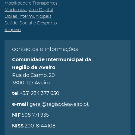
Mobilidade e Transportes
Modernização e Digital
Obras Intermunicipais
Saúde, Social e Desporto
Arquivo
contactos e informações
Comunidade Intermunicipal da
Região de Aveiro
Rua do Carmo, 20
3800-127 Aveiro
+351 234 377 650
tel
geral@regiaodeaveiro.pt
e-mail
508 771 935
NIF
20018144108
NISS