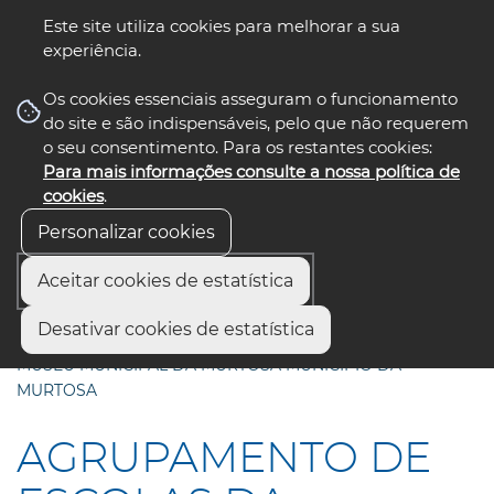
Este site utiliza cookies para melhorar a sua
experiência.
☰ Menu
Os cookies essenciais asseguram o funcionamento
do site e são indispensáveis, pelo que não requerem
o seu consentimento. Para os restantes cookies:
Para mais informações consulte a nossa política de
siga-nos
select language
▼
cookies
.
Personalizar cookies
Aceitar cookies de estatística
Início
Comunicação
Notícias
Desativar cookies de estatística
AGRUPAMENTO DE ESCOLAS DA MURTOSA COMUR -
MUSEU MUNICIPAL DA MURTOSA MUNICÍPIO DA
MURTOSA
AGRUPAMENTO DE