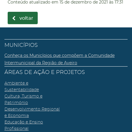
Conteúdo atualizado em
15 de dezembro de 2021
às 17:31
voltar
MUNICÍPIOS
Conheça os Municípios que compõem a Comunidade
Intermunicipal da Região de Aveiro
ÁREAS DE AÇÃO E PROJETOS
Ambiente e
Sustentabilidade
Cultura, Turismo e
Património
Desenvolvimento Regional
e Economia
Educação e Ensino
Profissional