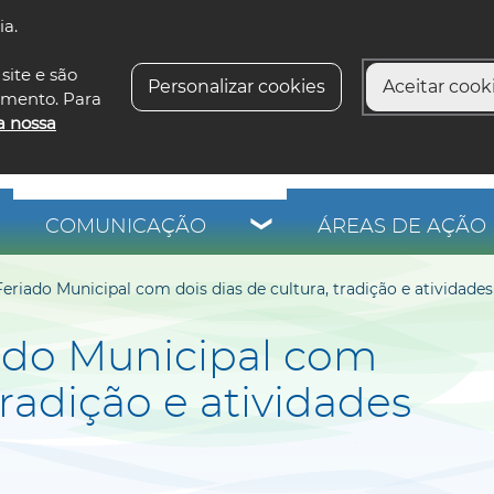
ia.
siga-n
site e são
Personalizar cookies
Aceitar cooki
imento. Para
a nossa
COMUNICAÇÃO
ÁREAS DE AÇÃO 
riado Municipal com dois dias de cultura, tradição e atividades 
ado Municipal com
tradição e atividades