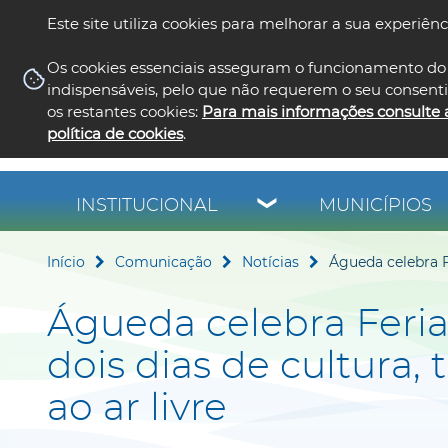
Este site utiliza cookies para melhorar a sua experiênc
Os cookies essenciais asseguram o funcionamento do 
indispensáveis, pelo que não requerem o seu consent
os restantes cookies:
Para mais informações consulte 
política de cookies
.
INSTITUCIONAL
MUNICÍPIOS
Início
Comunicação
Notícias
Águeda celebra Fe
Águeda celebra Feri
dois dias de cultura, 
ao ar livre