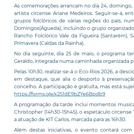
As comemorações arrancam no dia 24, domingo, às
artista circense Ariane Medeiros. Seguir-se-á, e
grupos folclóricos de várias regiões do país, n
Domingos(Águeda), incluindo o grupo organizado
Rancho Folclórico Vale da Figueira (Santarém), S
Primavera (Caldas da Rainha).
No dia seguinte, dia 25 de maio, o programa ter
Geraldo, integrada numa caminhada organizada pe
Pelas 10h30, realizar-se-á o Eco-Rios 2026, a desc
em destaque, que alia o desporto à preservaçã
concelho. A participação é gratuita, mas está suje
https://forms.gle/x251dE9bZYe6Bpdb9
A programação da tarde inclui momentos musicai
Christopher (14h30-15h45), o espetáculo circense 
a atuação de KIT Carlos, marcada para as 16h30.
Além destas iniciativas, o evento contará com