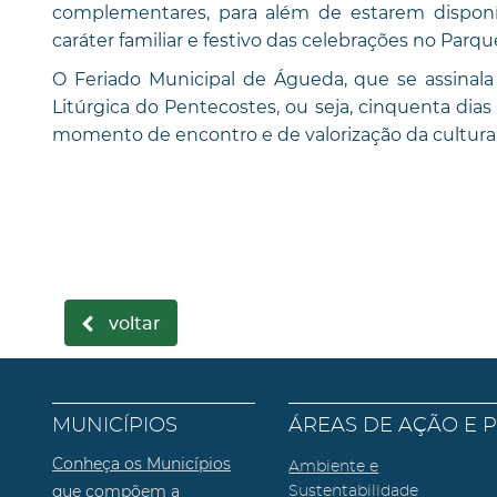
complementares, para além de estarem disponív
caráter familiar e festivo das celebrações no Parqu
O Feriado Municipal de Águeda, que se assinala 
Litúrgica do Pentecostes, ou seja, cinquenta dia
momento de encontro e de valorização da cultura e
voltar
MUNICÍPIOS
ÁREAS DE AÇÃO E 
Conheça os Municípios
Ambiente e
que compõem a
Sustentabilidade