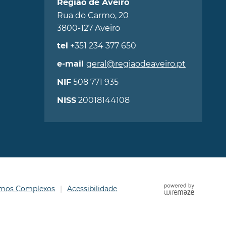
Região de Aveiro
Rua do Carmo, 20
3800-127 Aveiro
+351 234 377 650
tel
geral@regiaodeaveiro.pt
e-mail
508 771 935
NIF
20018144108
NISS
ermos Complexos
Acessibilidade