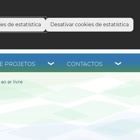
select language
▼
os
es de estatística
Desativar cookies de estatística
E PROJETOS
CONTACTOS
ao ar livre