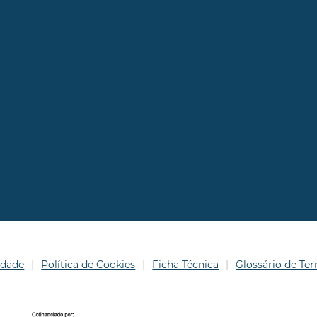
l
idade
Política de Cookies
Ficha Técnica
Glossário de T