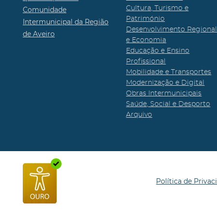
Cultura, Turismo e
Comunidade
Património
Intermunicipal da Região
Desenvolvimento Regiona
de Aveiro
e Economia
Educação e Ensino
Profissional
Mobilidade e Transportes
Modernização e Digital
Obras Intermunicipais
Saúde, Social e Desporto
Arquivo
Política de Privac