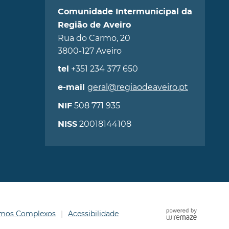
Comunidade Intermunicipal da
Região de Aveiro
Rua do Carmo, 20
3800-127 Aveiro
+351 234 377 650
tel
geral@regiaodeaveiro.pt
e-mail
508 771 935
NIF
20018144108
NISS
ermos Complexos
Acessibilidade