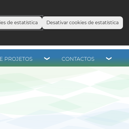
select language
▼
os
es de estatística
Desativar cookies de estatística
E PROJETOS
CONTACTOS