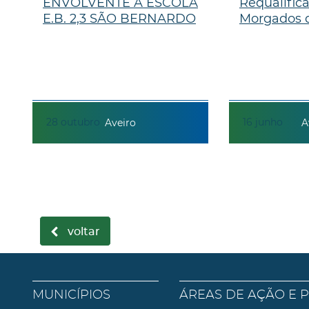
ENVOLVENTE À ESCOLA
Requalific
E.B. 2,3 SÃO BERNARDO
Morgados d
28
outubro
16
junho
Aveiro
A
voltar
MUNICÍPIOS
ÁREAS DE AÇÃO E 