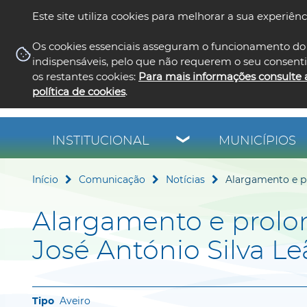
Este site utiliza cookies para melhorar a sua experiênc
Os cookies essenciais asseguram o funcionamento do 
indispensáveis, pelo que não requerem o seu consent
os restantes cookies:
Para mais informações consulte 
política de cookies
.
INSTITUCIONAL
MUNICÍPIOS
Início
Comunicação
Notícias
Alargamento e p
Alargamento e prol
José António Silva L
Aveiro