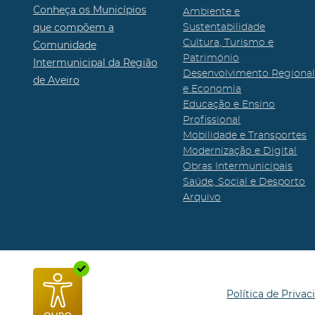
Conheça os Municípios
Ambiente e
que compõem a
Sustentabilidade
Cultura, Turismo e
Comunidade
Património
Intermunicipal da Região
Desenvolvimento Regiona
de Aveiro
e Economia
Educação e Ensino
Profissional
Mobilidade e Transportes
Modernização e Digital
Obras Intermunicipais
Saúde, Social e Desporto
Arquivo
Política de Privac