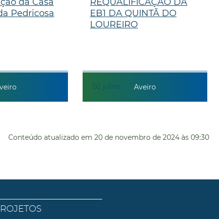
ação da Casa
REQUALIFICAÇÃO DA
a Pedricosa
EB1 DA QUINTÃ DO
LOUREIRO
02
julho
veiro
Aveiro
Conteúdo atualizado em
20 de novembro de 2024
às 09:30
PROJETOS