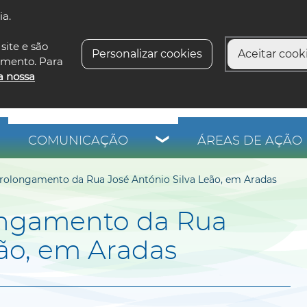
ia.
siga-n
site e são
Personalizar cookies
Aceitar cooki
imento. Para
a nossa
COMUNICAÇÃO
ÁREAS DE AÇÃO 
rolongamento da Rua José António Silva Leão, em Aradas
ongamento da Rua
eão, em Aradas