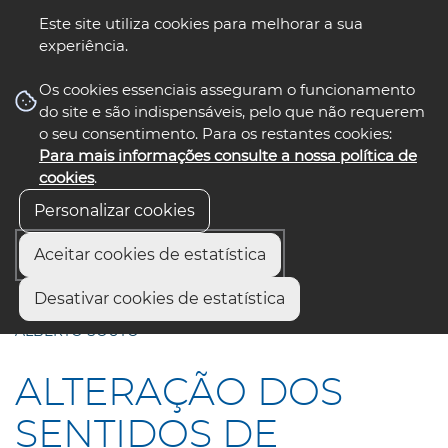
Este site utiliza cookies para melhorar a sua
experiência.
☰ Menu
Os cookies essenciais asseguram o funcionamento
do site e são indispensáveis, pelo que não requerem
o seu consentimento. Para os restantes cookies:
Para mais informações consulte a nossa política de
siga-nos
select language
▼
cookies
.
Personalizar cookies
Aceitar cookies de estatística
Início
Comunicação
Notícias
Desativar cookies de estatística
ALTERAÇÃO DOS SENTIDOS DE TRÂNSITO NA RUA DR.
ALBERTO SOUTO
ALTERAÇÃO DOS
SENTIDOS DE