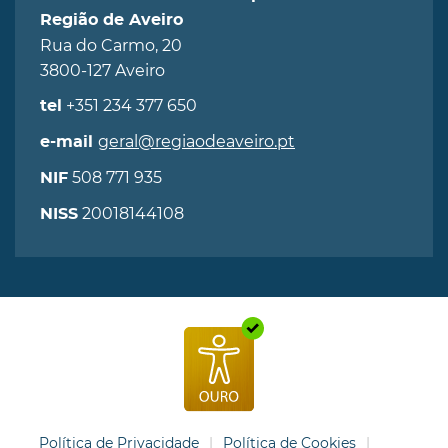
Região de Aveiro
Rua do Carmo, 20
3800-127 Aveiro
+351 234 377 650
tel
geral@regiaodeaveiro.pt
e-mail
508 771 935
NIF
20018144108
NISS
Política de Privacidade
Política de Cookies