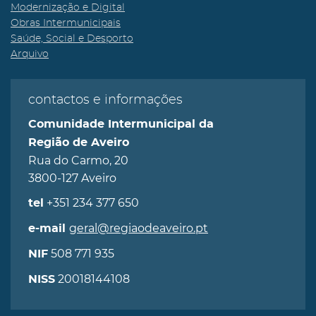
Modernização e Digital
Obras Intermunicipais
Saúde, Social e Desporto
Arquivo
contactos e informações
Comunidade Intermunicipal da
Região de Aveiro
Rua do Carmo, 20
3800-127 Aveiro
+351 234 377 650
tel
geral@regiaodeaveiro.pt
e-mail
508 771 935
NIF
20018144108
NISS