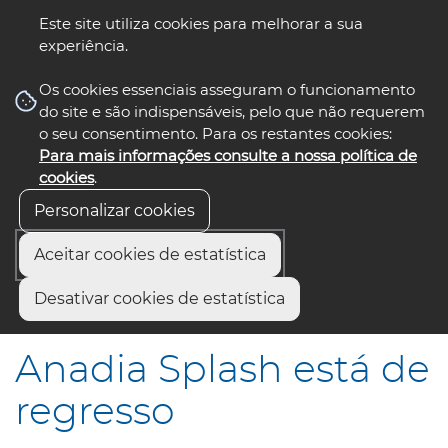
Este site utiliza cookies para melhorar a sua
experiência.
☰ Menu
Os cookies essenciais asseguram o funcionamento
do site e são indispensáveis, pelo que não requerem
o seu consentimento. Para os restantes cookies:
Para mais informações consulte a nossa política de
siga-nos
cookies
.
Personalizar cookies
Aceitar cookies de estatística
Início
Comunicação
Notícias
Desativar cookies de estatística
Anadia Splash está de regresso
Anadia Splash está de
regresso