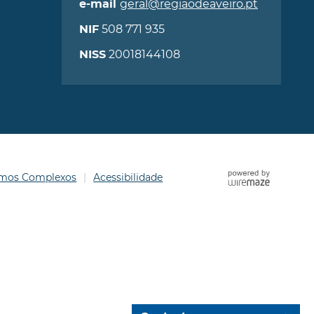
geral@regiaodeaveiro.pt
e-mail
508 771 935
NIF
20018144108
NISS
ermos Complexos
Acessibilidade