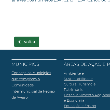
através dos números 234 732 131 / 234 732 100 ou 
voltar
MUNICÍPIOS
ÁREAS DE AÇÃO E 
Conheça os Municípios
Ambiente e
que compõem a
Sustentabilidade
Cultura, Turismo e
Comunidade
Património
Intermunicipal da Região
Desenvolvimento Regiona
de Aveiro
e Economia
Educação e Ensino