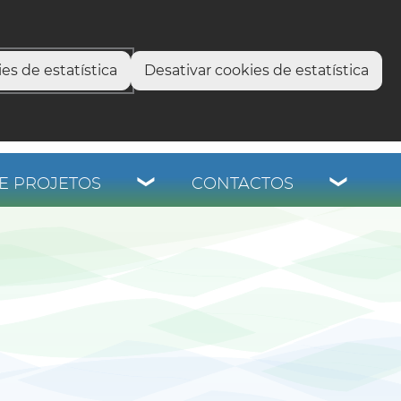
select language
▼
os
es de estatística
Desativar cookies de estatística
E PROJETOS
CONTACTOS