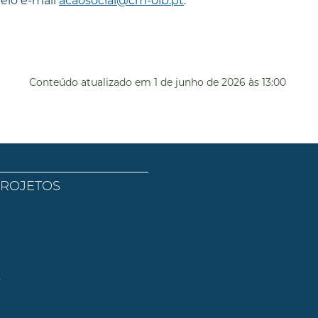
pelo e-mail
acaosocial@cm-olb.pt
.
Conteúdo atualizado em
1 de junho de 2026
às 13:00
PROJETOS
l