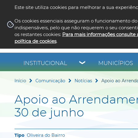
Este site utiliza cookies para melhorar a sua experiênc
Os cookies essenciais asseguram o funcionamento do 
indispensáveis, pelo que não requerem o seu consent
os restantes cookies:
Para mais informações consulte 
política de cookies
.
INSTITUCIONAL
MUNICÍPIOS
Início
Comunicação
Notícias
Apoio ao Arrenda
Apoio ao Arrendamen
30 de junho
Oliveira do Bairro