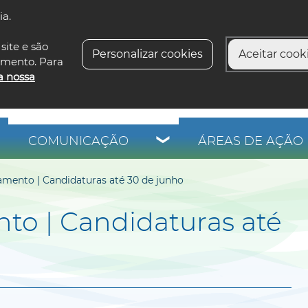
ia.
siga-n
site e são
Personalizar cookies
Aceitar cooki
imento. Para
a nossa
COMUNICAÇÃO
ÁREAS DE AÇÃO 
mento | Candidaturas até 30 de junho
to | Candidaturas até