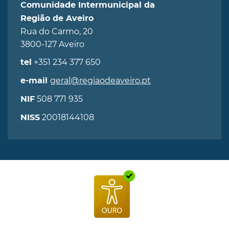
Comunidade Intermunicipal da
Região de Aveiro
Rua do Carmo, 20
3800-127 Aveiro
+351 234 377 650
tel
geral@regiaodeaveiro.pt
e-mail
508 771 935
NIF
20018144108
NISS