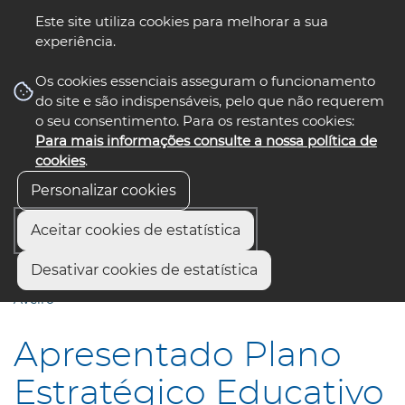
Este site utiliza cookies para melhorar a sua
experiência.
☰ Menu
Os cookies essenciais asseguram o funcionamento
do site e são indispensáveis, pelo que não requerem
o seu consentimento. Para os restantes cookies:
Para mais informações consulte a nossa política de
siga-nos
select language
▼
cookies
.
Personalizar cookies
Aceitar cookies de estatística
Início
Comunicação
Notícias
Desativar cookies de estatística
Apresentado Plano Estratégico Educativo do Município de
Aveiro
Apresentado Plano
Estratégico Educativo