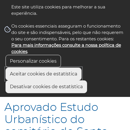
Este site utiliza cookies para melhorar a sua
experiência.
☰ Menu
Os cookies essenciais asseguram o funcionamento
do site e são indispensáveis, pelo que não requerem
o seu consentimento. Para os restantes cookies:
Para mais informações consulte a nossa política de
siga-nos
select language
▼
cookies
.
Personalizar cookies
Aceitar cookies de estatística
Início
Comunicação
Notícias
Desativar cookies de estatística
Aprovado Estudo Urbanístico do cemitério de Santa Joana
Aprovado Estudo
Urbanístico do