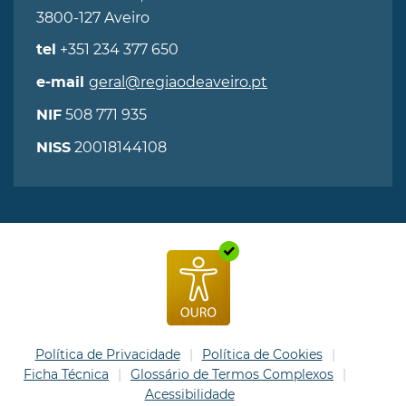
3800-127 Aveiro
+351 234 377 650
tel
geral@regiaodeaveiro.pt
e-mail
508 771 935
NIF
20018144108
NISS
Política de Privacidade
Política de Cookies
Ficha Técnica
Glossário de Termos Complexos
Acessibilidade