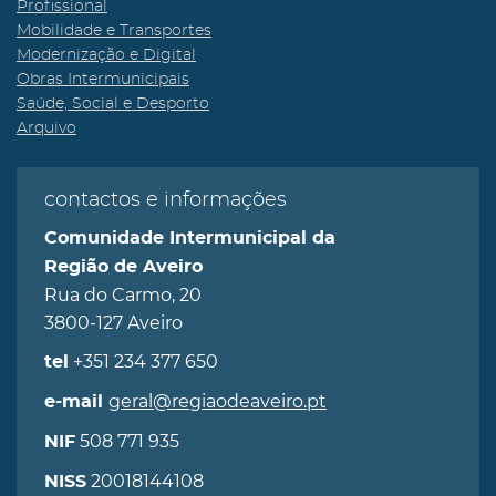
Profissional
Mobilidade e Transportes
Modernização e Digital
Obras Intermunicipais
Saúde, Social e Desporto
Arquivo
contactos e informações
Comunidade Intermunicipal da
Região de Aveiro
Rua do Carmo, 20
3800-127 Aveiro
+351 234 377 650
tel
geral@regiaodeaveiro.pt
e-mail
508 771 935
NIF
20018144108
NISS