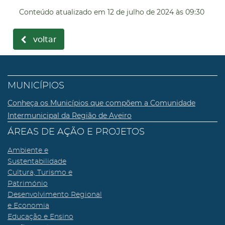
Conteúdo atualizado em
12 de julho de 2024
às 09:30
voltar
MUNICÍPIOS
Conheça os Municípios que compõem a Comunidade
Intermunicipal da Região de Aveiro
ÁREAS DE AÇÃO E PROJETOS
Ambiente e
Sustentabilidade
Cultura, Turismo e
Património
Desenvolvimento Regional
e Economia
Educação e Ensino