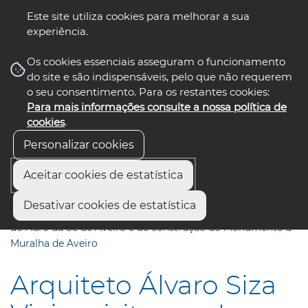
Este site utiliza cookies para melhorar a sua
experiência.
☰ Menu
Os cookies essenciais asseguram o funcionamento
do site e são indispensáveis, pelo que não requerem
o seu consentimento. Para os restantes cookies:
Para mais informações consulte a nossa política de
siga-nos
select language
▼
cookies
.
Personalizar cookies
Aceitar cookies de estatística
Início
Comunicação
Notícias
Desativar cookies de estatística
Arquiteto Álvaro Siza Vieira visitou a obra de qualificação
do Adro da Sé de Aveiro e de construção do Monumento à
Muralha de Aveiro
Arquiteto Álvaro Siza