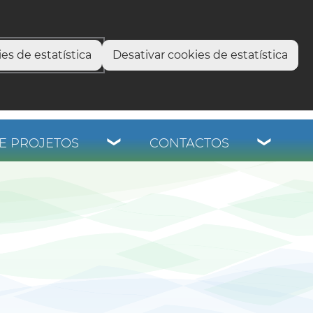
select language
▼
os
es de estatística
Desativar cookies de estatística
E PROJETOS
CONTACTOS