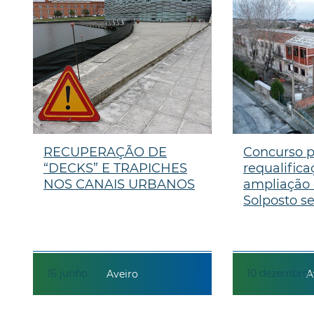
RECUPERAÇÃO DE
Concurso p
“DECKS” E TRAPICHES
requalifica
NOS CANAIS URBANOS
ampliação 
Solposto se
16
junho
10
dezembro
Aveiro
A