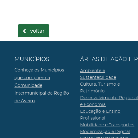
voltar
MUNICÍPIOS
ÁREAS DE AÇÃO E 
Conheça os Municípios
Ambiente e
que compõem a
Sustentabilidade
Cultura, Turismo e
Comunidade
Património
Intermunicipal da Região
Desenvolvimento Regiona
de Aveiro
e Economia
Educação e Ensino
Profissional
Mobilidade e Transportes
Modernização e Digital