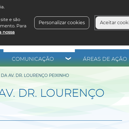
ia.
siga-n
site e são
Personalizar cookies
Aceitar cooki
imento. Para
a nossa
COMUNICAÇÃO
ÁREAS DE AÇÃO 
DA AV. DR. LOURENÇO PEIXINHO
AV. DR. LOURENÇO