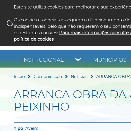
Este site utiliza cookies para melhorar a sua experiênc
Os cookies essenciais asseguram o funcionamento do 
indispensáveis, pelo que não requerem o seu consent
os restantes cookies:
Para mais informações consulte 
política de cookies
.
INSTITUCIONAL
MUNICÍPIOS
Início
Comunicação
Notícias
ARRANCA OBRA 
ARRANCA OBRA DA 
PEIXINHO
Aveiro