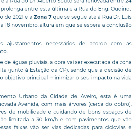
e a Rua do Dr. Alberto Souto será renovada entre
24
prolonga entre esta última e a Rua do Eng. Oudinot
o de 2021
e a
que se segue até à Rua Dr. Luís
Zona 7
 a 18 novembro
, altura em que se espera a conclusão
s ajustamentos necessários de acordo com as
to.
 de águas pluviais, a obra vai ser executada da zona
alta (junto à Estação da CP), sendo que a decisão de
 objetivo principal minimizar o seu impacto na vida
vimento Urbano da Cidade de Aveiro, esta é uma
novada Avenida, com mais árvores (cerca do dobro),
ves de mobilidade e cuidando de bons espaços de
lação limitada a 30 km/h e com pavimentos que vão
as faixas vão ser vias dedicadas para ciclovias e