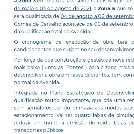
A
entre a Rua Conselheiro Luís Magalhães 
Zona 3
de maio e 03 de agosto de 2021
, a
que se 
Zona 5
será qualificada de
04 de agosto a 06 de setembr
Gomes de Carvalho acontece de
06 de setembro
da qualificação total da Avenida.
O cronograma de execução da obra terá o
condicionantes que surjam no seu desenvolvimen
Por força da boa construção e gestão da nova rede
mais baixa (junto às “Pontes”) para a zona mais 
desenvolver a obra em fases diferentes, tem como
normal da Avenida.
Integrada no Plano Estratégico de Desenvol
qualificação muito importante, que cria uma re
sem semáforos, dando primazia aos modos sua
estacionamento. Vai ter quatro faixas de circu
reduzir em muito a emissão de ruido. Duas dess
transportes públicos.