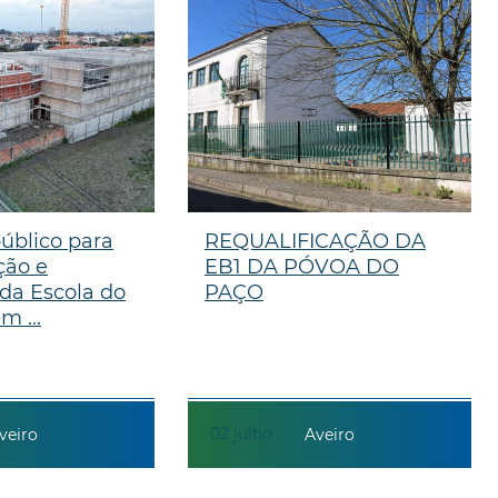
úblico para
REQUALIFICAÇÃO DA
ção e
EB1 DA PÓVOA DO
da Escola do
PAÇO
m ...
02
julho
veiro
Aveiro