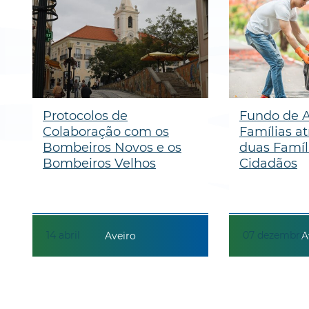
Protocolos de
Fundo de A
Colaboração com os
Famílias at
Bombeiros Novos e os
duas Famíli
Bombeiros Velhos
Cidadãos
14
abril
07
dezembro
Aveiro
A