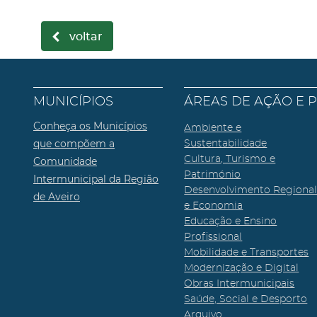
voltar
MUNICÍPIOS
ÁREAS DE AÇÃO E 
Conheça os Municípios
Ambiente e
que compõem a
Sustentabilidade
Cultura, Turismo e
Comunidade
Património
Intermunicipal da Região
Desenvolvimento Regiona
de Aveiro
e Economia
Educação e Ensino
Profissional
Mobilidade e Transportes
Modernização e Digital
Obras Intermunicipais
Saúde, Social e Desporto
Arquivo