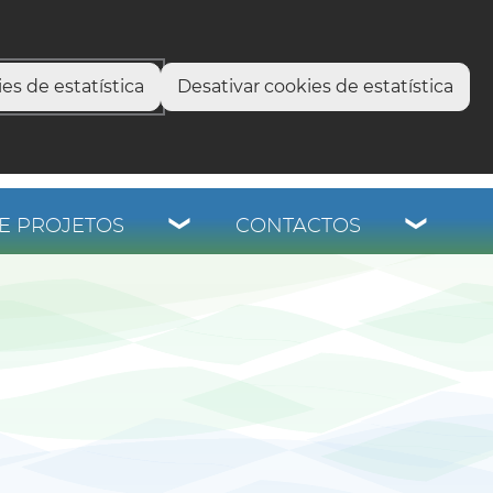
select language
▼
os
es de estatística
Desativar cookies de estatística
E PROJETOS
CONTACTOS