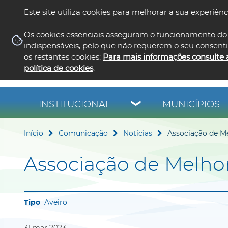
Este site utiliza cookies para melhorar a sua experiênc
Os cookies essenciais asseguram o funcionamento do 
indispensáveis, pelo que não requerem o seu consent
os restantes cookies:
Para mais informações consulte 
política de cookies
.
INSTITUCIONAL
MUNICÍPIOS
Início
Comunicação
Notícias
Associação de M
Associação de Melho
Aveiro
31
mar
2023