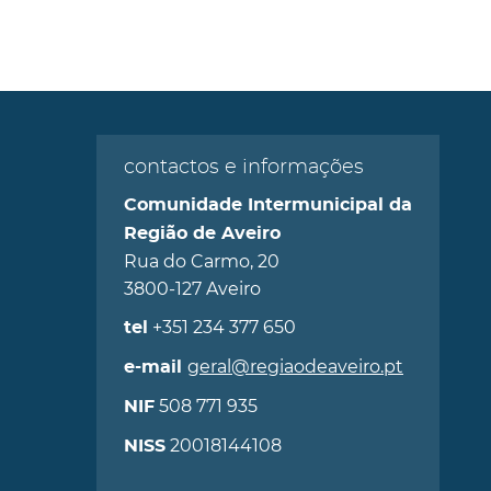
contactos e informações
Comunidade Intermunicipal da
Região de Aveiro
Rua do Carmo, 20
3800-127 Aveiro
+351 234 377 650
tel
geral@regiaodeaveiro.pt
e-mail
508 771 935
NIF
20018144108
NISS