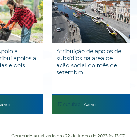
poio a
Atribuição de apoios de
ribui apoios a
subsídios na área de
as e dois
ação social do mês de
setembro
17
outubro
veiro
Aveiro
Conteúdo atualizado em
22 de junho de 2023
às 13:07