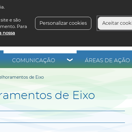
ia.
siga-n
site e são
Personalizar cookies
Aceitar cooki
imento. Para
a nossa
COMUNICAÇÃO
ÁREAS DE AÇÃO 
elhoramentos de Eixo
ramentos de Eixo