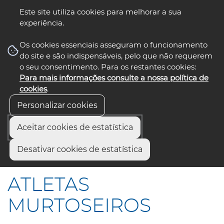
Este site utiliza cookies para melhorar a sua
experiência.
☰ Menu
Os cookies essenciais asseguram o funcionamento
do site e são indispensáveis, pelo que não requerem
o seu consentimento. Para os restantes cookies:
Para mais informações consulte a nossa política de
siga-nos
select language
▼
cookies
.
Personalizar cookies
Aceitar cookies de estatística
Início
Comunicação
Notícias
Desativar cookies de estatística
ATLETAS MURTOSEIROS
ATLETAS
MURTOSEIROS