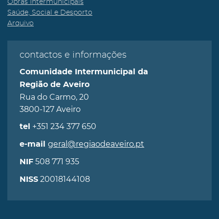
Obras Intermunicipais
Saúde, Social e Desporto
Arquivo
contactos e informações
Comunidade Intermunicipal da
Região de Aveiro
Rua do Carmo, 20
3800-127 Aveiro
+351 234 377 650
tel
geral@regiaodeaveiro.pt
e-mail
508 771 935
NIF
20018144108
NISS