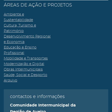
ÁREAS DE AÇÃO E PROJETOS
Ambiente e
Sustentabilidade
Cultura, Turismo e
Património
Desenvolvimento Regional
e Economia
Educação e Ensino
Profissional
Mobilidade e Transportes
Modernização e Digital
Obras Intermunicipais
Saúde, Social e Desporto
Arquivo
contactos e informações
Comunidade Intermunicipal da
Região de Aveiro