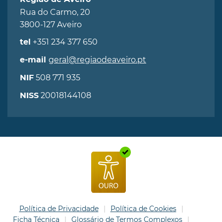
Rua do Carmo, 20
3800-127 Aveiro
+351 234 377 650
tel
geral@regiaodeaveiro.pt
e-mail
508 771 935
NIF
20018144108
NISS
Política de Privacidade
Política de Cookies
Ficha Técnica
Glossário de Termos Complexos