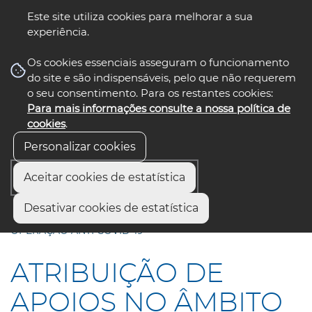
Este site utiliza cookies para melhorar a sua
experiência.
☰ Menu
Os cookies essenciais asseguram o funcionamento
do site e são indispensáveis, pelo que não requerem
o seu consentimento. Para os restantes cookies:
Para mais informações consulte a nossa política de
siga-nos
select language
▼
cookies
.
Personalizar cookies
Aceitar cookies de estatística
Início
Comunicação
Notícias
Desativar cookies de estatística
ATRIBUIÇÃO DE APOIOS NO ÂMBITO DO PAAASE /
OPERAÇÃO ANTI COVID-19
ATRIBUIÇÃO DE
APOIOS NO ÂMBITO