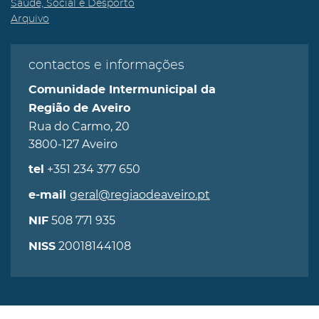
Saúde, Social e Desporto
Arquivo
contactos e informações
Comunidade Intermunicipal da
Região de Aveiro
Rua do Carmo, 20
3800-127 Aveiro
+351 234 377 650
tel
geral@regiaodeaveiro.pt
e-mail
508 771 935
NIF
20018144108
NISS