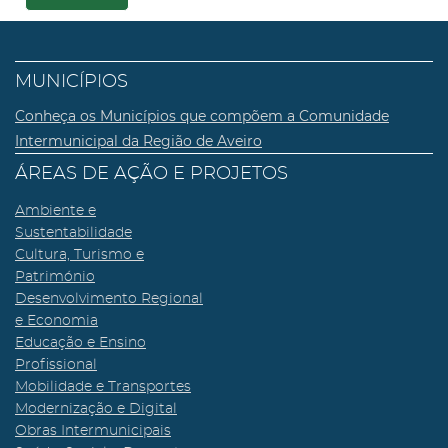
MUNICÍPIOS
Conheça os Municípios que compõem a Comunidade
Intermunicipal da Região de Aveiro
ÁREAS DE AÇÃO E PROJETOS
Ambiente e
Sustentabilidade
Cultura, Turismo e
Património
Desenvolvimento Regional
e Economia
Educação e Ensino
Profissional
Mobilidade e Transportes
Modernização e Digital
Obras Intermunicipais