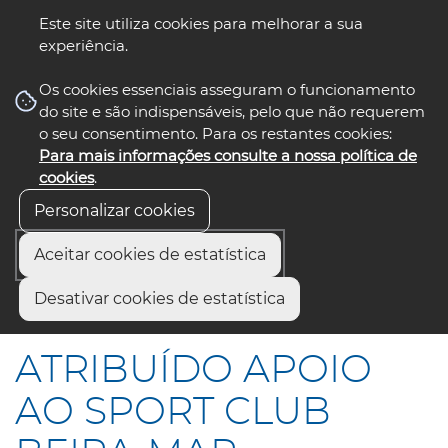
Este site utiliza cookies para melhorar a sua
experiência.
☰ Menu
Os cookies essenciais asseguram o funcionamento
do site e são indispensáveis, pelo que não requerem
o seu consentimento. Para os restantes cookies:
Para mais informações consulte a nossa política de
siga-nos
select language
▼
cookies
.
Personalizar cookies
Aceitar cookies de estatística
Início
Comunicação
Notícias
Desativar cookies de estatística
ATRIBUÍDO APOIO AO SPORT CLUB BEIRA-MAR
ATRIBUÍDO APOIO
AO SPORT CLUB