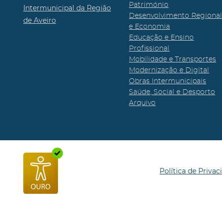
Património
Intermunicipal da Região
Desenvolvimento Regiona
de Aveiro
e Economia
Educação e Ensino
Profissional
Mobilidade e Transportes
Modernização e Digital
Obras Intermunicipais
Saúde, Social e Desporto
Arquivo
Política de Privac