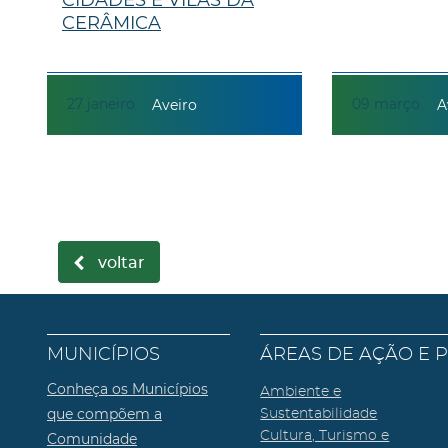
CERÂMICA
27
janeiro
09
março
Aveiro
A
voltar
MUNICÍPIOS
ÁREAS DE AÇÃO E 
Conheça os Municípios
Ambiente e
que compõem a
Sustentabilidade
Cultura, Turismo e
Comunidade