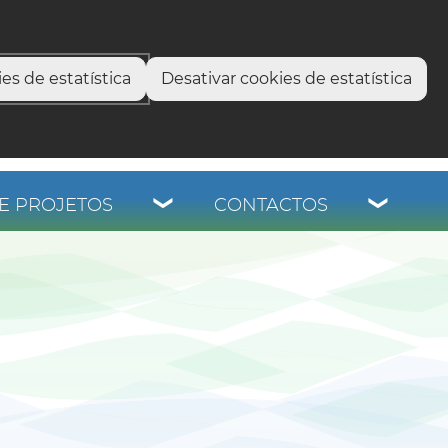
select language
▼
os
es de estatística
Desativar cookies de estatística
E PROJETOS
CONTACTOS