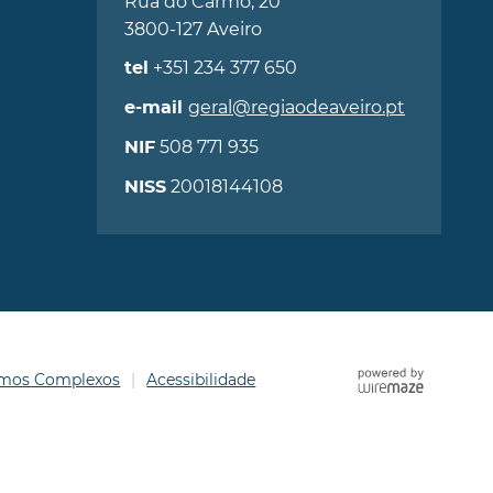
Rua do Carmo, 20
3800-127 Aveiro
+351 234 377 650
tel
geral@regiaodeaveiro.pt
e-mail
508 771 935
NIF
20018144108
NISS
ermos Complexos
Acessibilidade