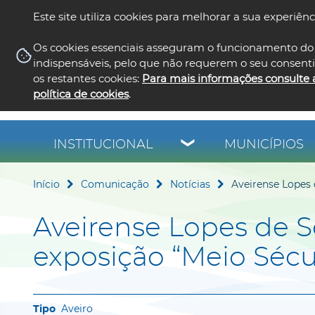
Este site utiliza cookies para melhorar a sua experiênc
Os cookies essenciais asseguram o funcionamento do 
indispensáveis, pelo que não requerem o seu consent
os restantes cookies:
Para mais informações consulte 
política de cookies
.
INSTITUCIONAL
MUNICÍPIOS
Início
Comunicação
Notícias
Aveirense Lopes 
Aveirense Lopes de S
exposição “Meio Sécu
Aveiro