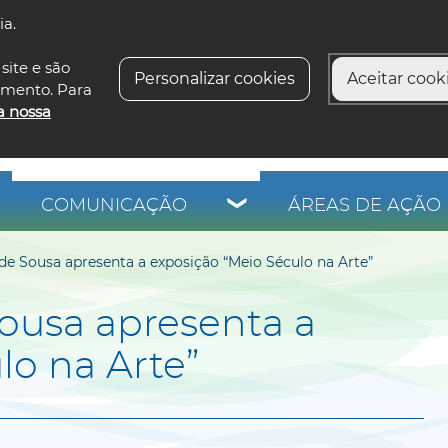
ia.
siga-n
site e são
Personalizar cookies
Aceitar cooki
imento. Para
a nossa
COMUNICAÇÃO
ÁREAS DE AÇÃO 
de Sousa apresenta a exposição “Meio Século na Arte”
ousa apresenta a
lo na Arte”