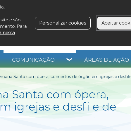
ia.
siga-n
site e são
Personalizar cookies
Aceitar cooki
imento. Para
a nossa
COMUNICAÇÃO
ÁREAS DE AÇÃO 
emana Santa com ópera, concertos de órgão em igrejas e desfil
na Santa com ópera,
 igrejas e desfile de