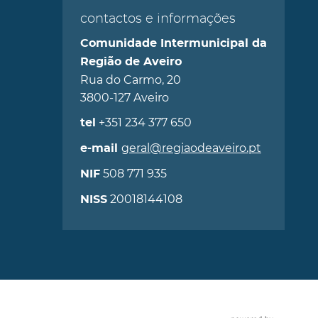
contactos e informações
Comunidade Intermunicipal da
Região de Aveiro
Rua do Carmo, 20
3800-127 Aveiro
+351 234 377 650
tel
geral@regiaodeaveiro.pt
e-mail
508 771 935
NIF
20018144108
NISS