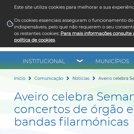
Este site utiliza cookies para melhorar a sua experiênc
Os cookies essenciais asseguram o funcionamento do 
indispensáveis, pelo que não requerem o seu consent
os restantes cookies:
Para mais informações consulte 
política de cookies
.
INSTITUCIONAL
MUNICÍPIOS
Início
Comunicação
Notícias
Aveiro celebra S
Aveiro celebra Sema
concertos de órgão em
bandas filarmónicas