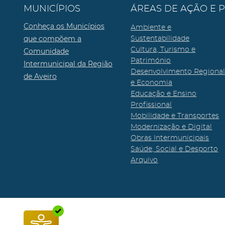
MUNICÍPIOS
ÁREAS DE AÇÃO E 
Conheça os Municípios
Ambiente e
que compõem a
Sustentabilidade
Cultura, Turismo e
Comunidade
Património
Intermunicipal da Região
Desenvolvimento Regiona
de Aveiro
e Economia
Educação e Ensino
Profissional
Mobilidade e Transportes
Modernização e Digital
Obras Intermunicipais
Saúde, Social e Desporto
Arquivo