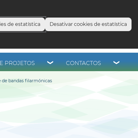
select language
▼
os
es de estatística
Desativar cookies de estatística
E PROJETOS
CONTACTOS
e de bandas filarmónicas