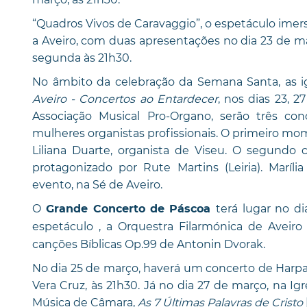
“Quadros Vivos de Caravaggio”, o espetáculo imers
a Aveiro, com duas apresentações no dia 23 de mar
segunda às 21h30.
No âmbito da celebração da Semana Santa, as ig
Aveiro - Concertos ao Entardecer
, nos dias 23, 
Associação Musical Pro-Organo, serão três co
mulheres organistas profissionais. O primeiro mome
Liliana Duarte, organista de Viseu. O segundo c
protagonizado por Rute Martins (Leiria). Maríli
evento, na Sé de Aveiro.
O
terá lugar no d
Grande Concerto de
Páscoa
espetáculo , a Orquestra Filarmónica de Aveiro 
canções Bíblicas Op.99 de Antonin Dvorak.
No dia 25 de março, haverá um concerto de Harpa e
Vera Cruz, às 21h30. Já no dia 27 de março, na Igr
Música de Câmara,
As 7 Últimas Palavras de Cristo