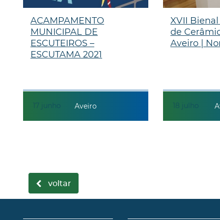
ACAMPAMENTO
XVII Bienal
MUNICIPAL DE
de Cerâmic
ESCUTEIROS –
Aveiro | No
ESCUTAMA 2021
17
junho
18
julho
Aveiro
A
voltar