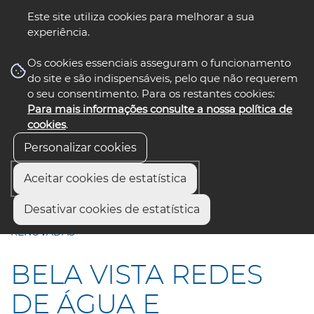
Este site utiliza cookies para melhorar a sua
experiência.
☰ Menu
Os cookies essenciais asseguram o funcionamento
do site e são indispensáveis, pelo que não requerem
o seu consentimento. Para os restantes cookies:
Para mais informações consulte a nossa política de
siga-nos
select language
▼
cookies
.
Personalizar cookies
Aceitar cookies de estatística
Início
Comunicação
Notícias
Desativar cookies de estatística
BELA VISTA REDES DE ÁGUA E SANEAMENTO
RENOVADAS
BELA VISTA REDES
DE ÁGUA E