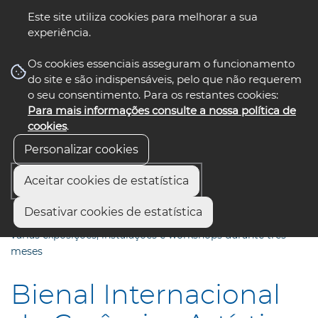
Este site utiliza cookies para melhorar a sua
experiência.
☰ Menu
Os cookies essenciais asseguram o funcionamento
do site e são indispensáveis, pelo que não requerem
o seu consentimento. Para os restantes cookies:
Para mais informações consulte a nossa política de
siga-nos
select language
▼
cookies
.
Personalizar cookies
Aceitar cookies de estatística
Início
Comunicação
Notícias
Desativar cookies de estatística
Bienal Internacional de Cerâmica Artística de Aveiro com
várias exposições, instalações e workshops durante três
meses
Bienal Internacional