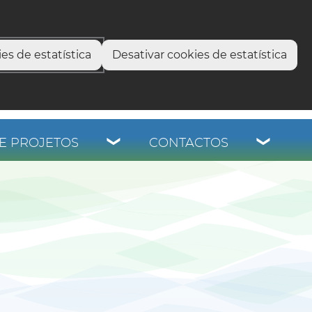
select language
▼
os
es de estatística
Desativar cookies de estatística
E PROJETOS
CONTACTOS