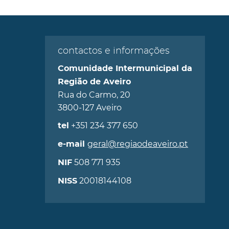
contactos e informações
Comunidade Intermunicipal da
Região de Aveiro
Rua do Carmo, 20
3800-127 Aveiro
+351 234 377 650
tel
geral@regiaodeaveiro.pt
e-mail
508 771 935
NIF
20018144108
NISS