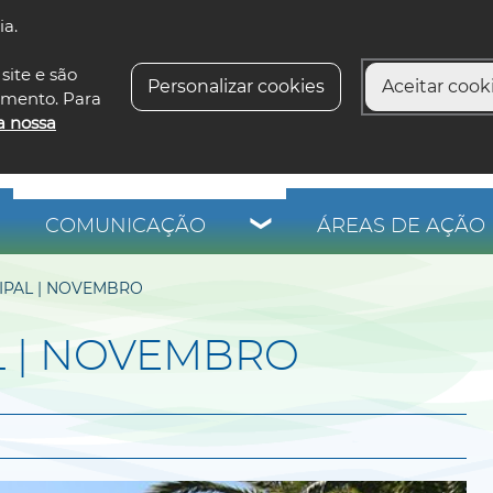
ia.
siga-n
site e são
Personalizar cookies
Aceitar cooki
imento. Para
a nossa
COMUNICAÇÃO
ÁREAS DE AÇÃO 
IPAL | NOVEMBRO
L | NOVEMBRO