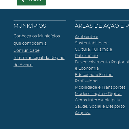
MUNICÍPIOS
ÁREAS DE AÇÃO E 
Conheça os Municípios
Ambiente e
que compõem a
Sustentabilidade
Cultura, Turismo e
Comunidade
Património
Intermunicipal da Região
Desenvolvimento Regiona
de Aveiro
e Economia
Educação e Ensino
Profissional
Mobilidade e Transportes
Modernização e Digital
Obras Intermunicipais
Saúde, Social e Desporto
Arquivo