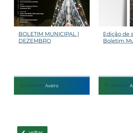
BOLETIM MUNICIPAL |
Edição de 
DEZEMBRO
Boletim Mu
20
dezembro
15
setembro
Aveiro
A
voltar