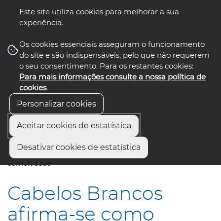
Este site utiliza cookies para melhorar a sua
experiência.
☰ Menu
Os cookies essenciais asseguram o funcionamento
do site e são indispensáveis, pelo que não requerem
o seu consentimento. Para os restantes cookies:
Para mais informações consulte a nossa política de
siga-nos
select language
▼
cookies
.
Personalizar cookies
Aceitar cookies de estatística
Início
Comunicação
Notícias
Desativar cookies de estatística
Cabelos Brancos afirma-se como festival para toda a
comunidade
Cabelos Brancos
afirma-se como