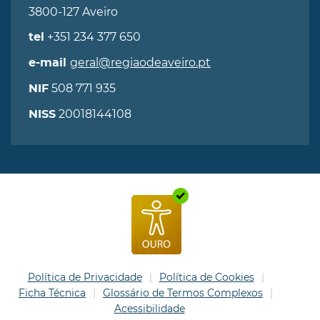
3800-127 Aveiro
+351 234 377 650
tel
geral@regiaodeaveiro.pt
e-mail
508 771 935
NIF
20018144108
NISS
Política de Privacidade
Política de Cookies
Ficha Técnica
Glossário de Termos Complexos
Acessibilidade