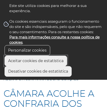
Este site utiliza cookies para melhorar a sua
experiência.
☰ Menu
Os cookies essenciais asseguram o funcionamento
do site e são indispensáveis, pelo que não requerem
o seu consentimento. Para os restantes cookies:
Para mais informações consulte a nossa política de
siga-nos
select language
▼
cookies
.
Personalizar cookies
Aceitar cookies de estatística
Início
Comunicação
Notícias
Desativar cookies de estatística
CÂMARA ACOLHE A CONFRARIA DOS OVOS MOLES, A
ADERAV E A CONFRARIA DE SÃO GONÇALO
CÂMARA ACOLHE A
CONFRARIA DOS